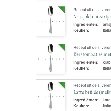
Recept uit
de zilvere
Artisjokkentaartje
Ingrediënten:
arti
Keuken:
Ital
Recept uit
de zilvere
Kerstomaatjes me
Ingrediënten:
krab
Keuken:
Ital
Recept uit
de zilvere
Latte brûlée (melk
Ingrediënten:
kara
Keuken:
Ital