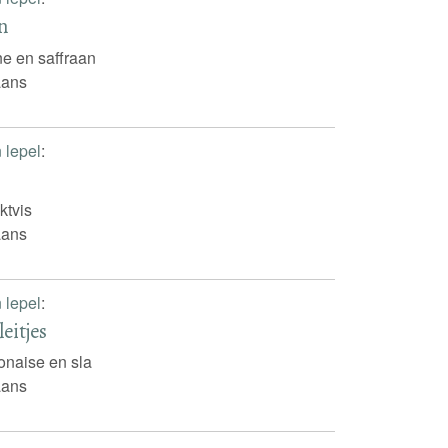
n
e en saffraan
iaans
n lepel
:
nktvis
iaans
n lepel
:
eitjes
naise en sla
iaans