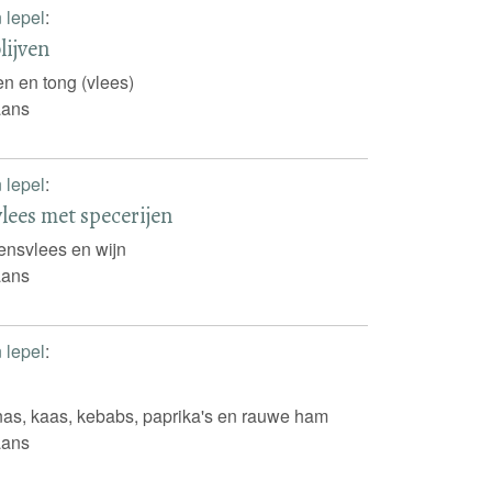
n lepel
:
lijven
ven en tong (vlees)
iaans
n lepel
:
lees met specerijen
ensvlees en wijn
iaans
n lepel
:
as, kaas, kebabs, paprika's en rauwe ham
iaans