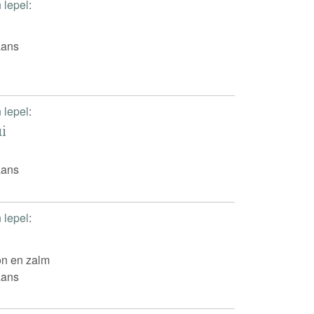
n lepel
:
iaans
n lepel
:
ui
iaans
n lepel
:
n en zalm
iaans