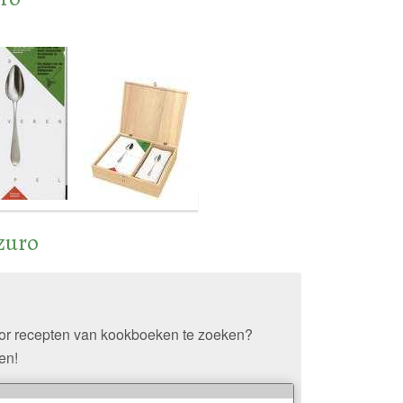
zuro
oor recepten van kookboeken te zoeken?
en!