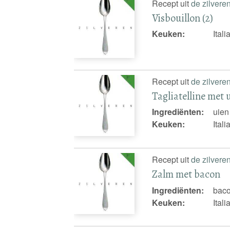
Recept uit
de zilvere
Visbouillon (2)
Keuken:
Ital
Recept uit
de zilvere
Tagliatelline met 
Ingrediënten:
uien
Keuken:
Ital
Recept uit
de zilvere
Zalm met bacon
Ingrediënten:
baco
Keuken:
Ital