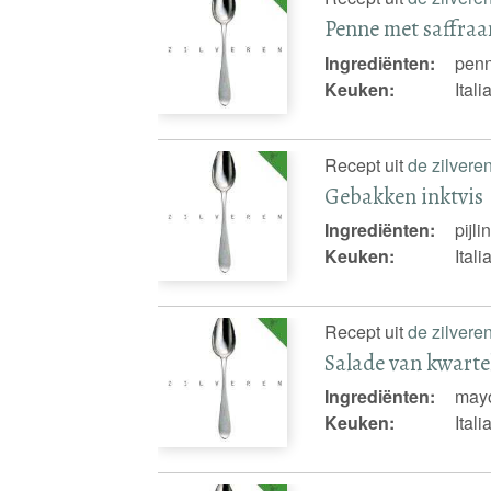
Penne met saffraa
Ingrediënten:
penn
Keuken:
Ital
Recept uit
de zilvere
Gebakken inktvis
Ingrediënten:
pijli
Keuken:
Ital
Recept uit
de zilvere
Salade van kwartel
Ingrediënten:
mayo
Keuken:
Ital