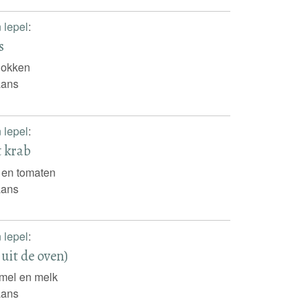
n lepel
:
s
sjokken
iaans
n lepel
:
t krab
 en tomaten
iaans
n lepel
:
 uit de oven)
mel en melk
iaans