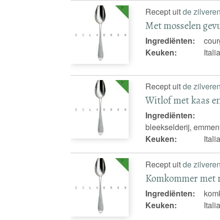
Recept uit
de zilvere
Met mosselen gev
Ingrediënten:
cour
Keuken:
Ital
Recept uit
de zilvere
Witlof met kaas e
Ingrediënten:
bleekselderij, emmenta
Keuken:
Ital
Recept uit
de zilvere
Komkommer met 
Ingrediënten:
kom
Keuken:
Ital