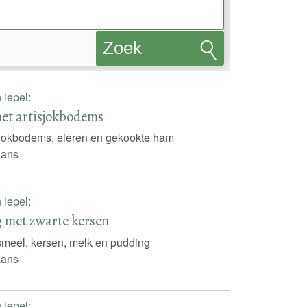
Zoek
recepten
n lepel
:
et artisjokbodems
sjokbodems, eieren en gekookte ham
iaans
n lepel
:
 met zwarte kersen
smeel, kersen, melk en pudding
iaans
n lepel
: