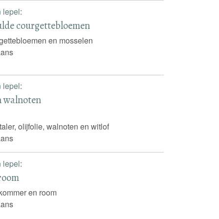
n lepel
:
ulde courgettebloemen
gettebloemen en mosselen
iaans
n lepel
:
n walnoten
ler, olijfolie, walnoten en witlof
iaans
n lepel
:
room
kommer en room
iaans