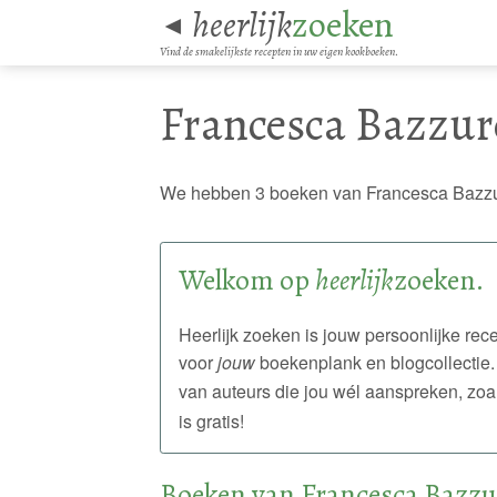
heerlijk
zoeken
◄
Vind de smakelijkste recepten in uw eigen kookboeken.
Francesca Bazzur
We hebben 3 boeken van Francesca Bazzu
Welkom op
heerlijk
zoeken.
Heerlijk zoeken is jouw persoonlijke r
voor
jouw
boekenplank en blogcollectie.
van auteurs die jou wél aanspreken, zoa
is gratis!
Boeken van Francesca Bazzu