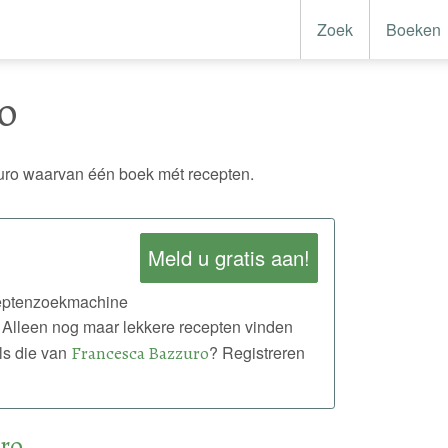
Zoek
Boeken
o
ro waarvan één boek mét recepten.
Meld u gratis aan!
eceptenzoekmachine
 Alleen nog maar lekkere recepten vinden
ls die van
Francesca Bazzuro
? Registreren
ro