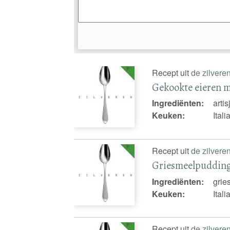
Recept uit
de zilvere
Gekookte eieren m
Ingrediënten:
arti
Keuken:
Ital
Recept uit
de zilvere
Griesmeelpudding
Ingrediënten:
grie
Keuken:
Ital
Recept uit
de zilvere