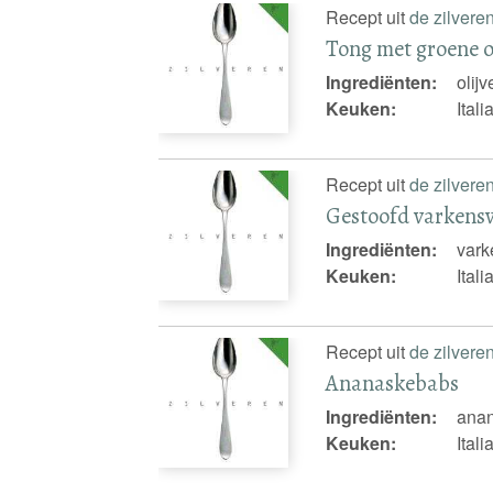
Recept uit
de zilvere
Tong met groene o
Ingrediënten:
olij
Keuken:
Ital
Recept uit
de zilvere
Gestoofd varkensv
Ingrediënten:
vark
Keuken:
Ital
Recept uit
de zilvere
Ananaskebabs
Ingrediënten:
anan
Keuken:
Ital