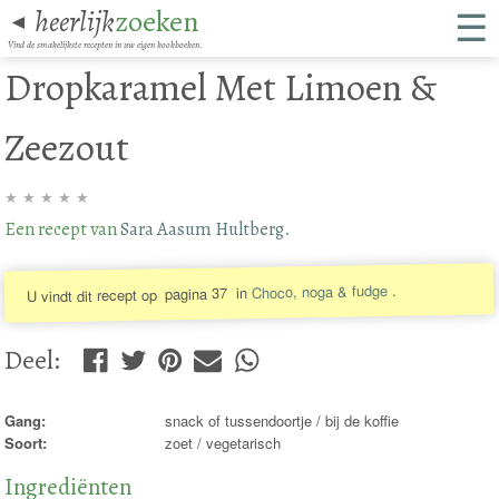
☰
heerlijk
zoeken
◄
Vind de smakelijkste recepten in uw eigen kookboeken.
Dropkaramel Met Limoen &
Zeezout
★
★
★
★
★
Een recept van
Sara Aasum Hultberg
.
.
Choco, noga & fudge
in
pagina 37
U vindt dit recept op
Deel
:
Gang:
snack of tussendoortje / bij de koffie
Soort:
zoet / vegetarisch
Ingrediënten