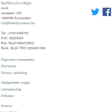
heerlijk
zoeken
België
murb
Javaplein 12D
1094HW Amsterdam
info@heerlijkzoeken.be
Tel: +31614369752
KvK: 08225054
Btw: NL001580472B02
Bank: NL30 TRIO 0254651658
Algemene voorwaarden
Disclaimer
Privacy verklaring
Veelgestelde vragen
Lidmaatschap
Artikelen
Auteurs