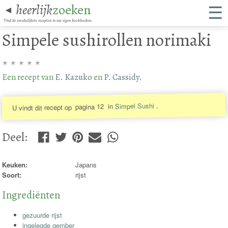
☰
heerlijk
zoeken
◄
Vind de smakelijkste recepten in uw eigen kookboeken.
Simpele sushirollen norimaki
★
★
★
★
★
Een recept van
E. Kazuko
en
P. Cassidy
.
.
Simpel Sushi
in
pagina 12
U vindt dit recept op
Deel
:
Keuken:
Japans
Soort:
rijst
Ingrediënten
gezuurde rijst
ingelegde gember