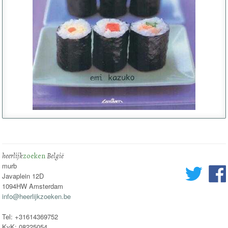
heerlijk
zoeken
België
murb
Javaplein 12D
1094HW Amsterdam
info@heerlijkzoeken.be
Tel: +31614369752
KvK: 08225054