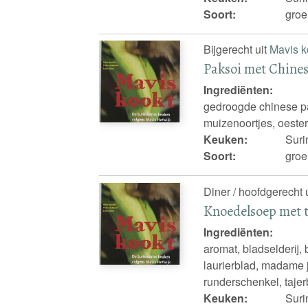
Soort:
groe
Bijgerecht uit
Mavis k
Paksoi met Chine
Ingrediënten:
gedroogde chinese pa
muizenoortjes, oester
Keuken:
Sur
Soort:
groe
Diner / hoofdgerecht 
Knoedelsoep met t
Ingrediënten:
aromat, bladselderij,
laurierblad, madame j
runderschenkel, tajer
Keuken:
Sur