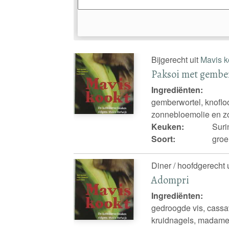
Bijgerecht uit
Mavis k
Paksoi met gembe
Ingrediënten:
gemberwortel, knofloo
zonnebloemolie en z
Keuken:
Sur
Soort:
groe
Diner / hoofdgerecht 
Adompri
Ingrediënten:
gedroogde vis, cassa
kruidnagels, madame 