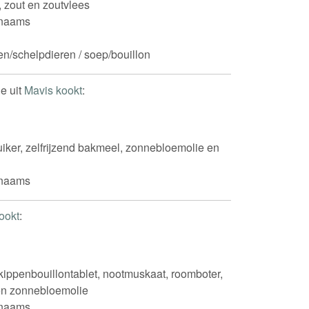
, zout en zoutvlees
inaams
ren/schelpdieren / soep/bouillon
e uit
Mavis kookt
:
iker, zelfrijzend bakmeel, zonnebloemolie en
inaams
ookt
:
kippenbouillontablet, nootmuskaat, roomboter,
 en zonnebloemolie
inaams