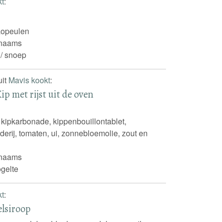
kt
:
aopeulen
inaams
 / snoep
uit
Mavis kookt
:
ip met rijst uit de oven
, kipkarbonade, kippenbouillontablet,
lderij, tomaten, ui, zonnebloemolie, zout en
inaams
gelte
kt
:
lsiroop