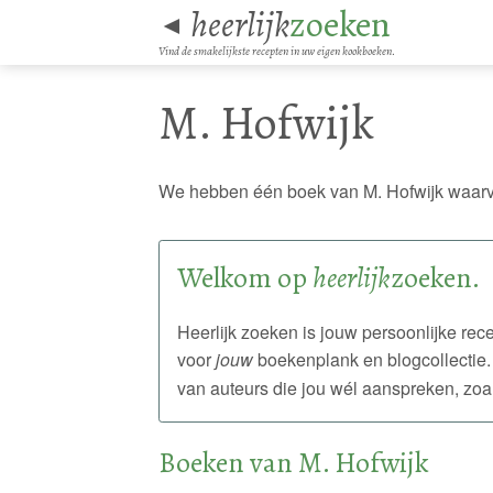
heerlijk
zoeken
◄
Vind de smakelijkste recepten in uw eigen kookboeken.
M. Hofwijk
We hebben één boek van M. Hofwijk waarv
Welkom op
heerlijk
zoeken.
Heerlijk zoeken is jouw persoonlijke r
voor
jouw
boekenplank en blogcollectie.
van auteurs die jou wél aanspreken, zoa
Boeken van M. Hofwijk