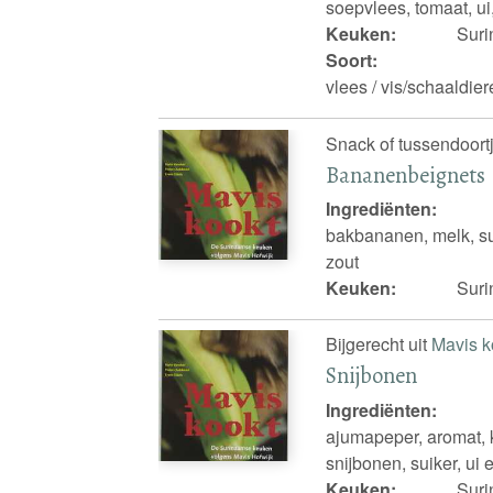
soepvlees, tomaat, ui
Keuken:
Sur
Soort:
vlees / vis/schaaldie
Snack of tussendoortj
Bananenbeignets
Ingrediënten:
bakbananen, melk, su
zout
Keuken:
Sur
Bijgerecht uit
Mavis k
Snijbonen
Ingrediënten:
ajumapeper, aromat, 
snijbonen, suiker, ui
Keuken:
Sur