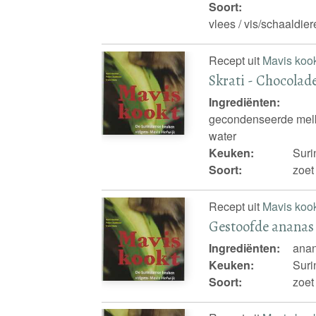
Soort:
vlees / vis/schaaldie
Recept uit
Mavis koo
Skrati - Chocolad
Ingrediënten:
gecondenseerde melk
water
Keuken:
Sur
Soort:
zoet
Recept uit
Mavis koo
Gestoofde ananas
Ingrediënten:
anan
Keuken:
Sur
Soort:
zoet