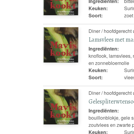
Ingrediënten:
bitt
Keuken:
Sur
Soort:
zoet
Diner / hoofdgerecht 
Lamsvlees met ma
Ingrediënten:
knoflook, lamsvlees,
en zonnebloemolie
Keuken:
Sur
Soort:
vlee
Diner / hoofdgerecht 
Gelespliterwtens
Ingrediënten:
bouillonblokje, gele sp
zoutvlees en zwarte 
Keuken:
Sur