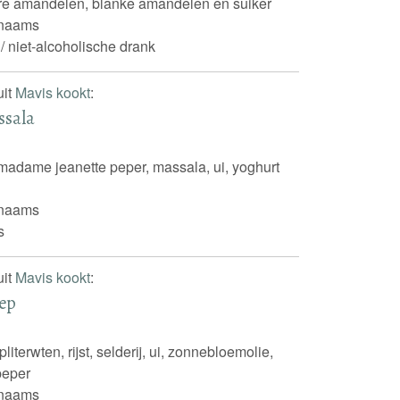
ere amandelen, blanke amandelen en suiker
inaams
 / niet-alcoholische drank
uit
Mavis kookt
:
ssala
 madame jeanette peper, massala, ui, yoghurt
inaams
s
uit
Mavis kookt
:
oep
literwten, rijst, selderij, ui, zonnebloemolie,
peper
inaams