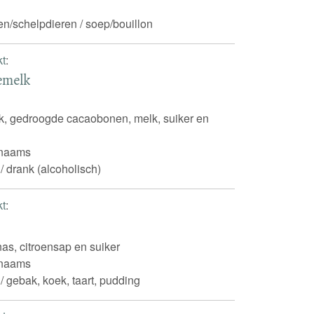
ren/schelpdieren / soep/bouillon
kt
:
emelk
, gedroogde cacaobonen, melk, suiker en
inaams
 / drank (alcoholisch)
kt
:
as, citroensap en suiker
inaams
 / gebak, koek, taart, pudding