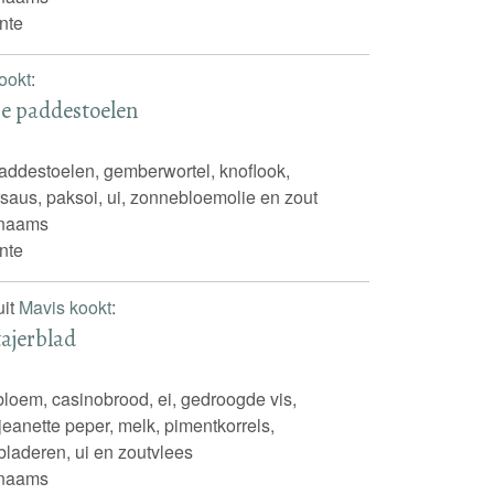
nte
ookt
:
se paddestoelen
ddestoelen, gemberwortel, knoflook,
saus, paksoi, ui, zonnebloemolie en zout
inaams
nte
uit
Mavis kookt
:
ajerblad
 bloem, casinobrood, ei, gedroogde vis,
eanette peper, melk, pimentkorrels,
bladeren, ui en zoutvlees
inaams