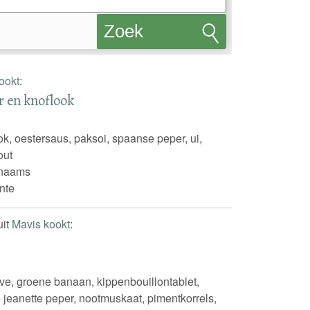
Zoek
recepten
ookt
:
r en knoflook
k, oestersaus, paksoi, spaanse peper, ui,
out
inaams
nte
uit
Mavis kookt
:
ve, groene banaan, kippenbouillontablet,
jeanette peper, nootmuskaat, pimentkorrels,