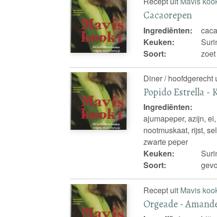
Recept uit
Mavis koo
Cacaorepen
Ingrediënten:
cac
Keuken:
Sur
Soort:
zoet
Diner / hoofdgerecht 
Popido Estrella - K
Ingrediënten:
ajumapeper, azijn, ei
nootmuskaat, rijst, se
zwarte peper
Keuken:
Sur
Soort:
gevo
Recept uit
Mavis koo
Orgeade - Amande