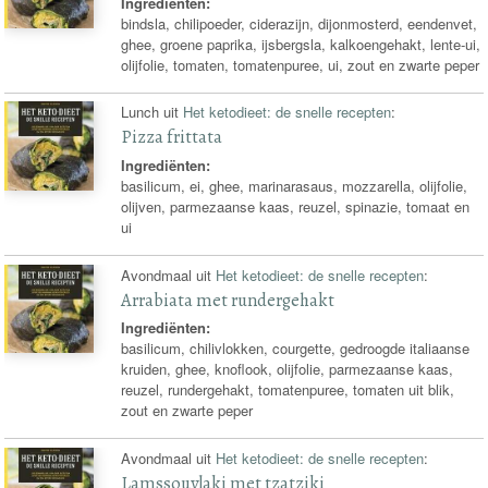
Ingrediënten:
bindsla, chilipoeder, ciderazijn, dijonmosterd, eendenvet,
ghee, groene paprika, ijsbergsla, kalkoengehakt, lente-ui,
olijfolie, tomaten, tomatenpuree, ui, zout en zwarte peper
Lunch uit
Het ketodieet: de snelle recepten
:
Pizza frittata
Ingrediënten:
basilicum, ei, ghee, marinarasaus, mozzarella, olijfolie,
olijven, parmezaanse kaas, reuzel, spinazie, tomaat en
ui
Avondmaal uit
Het ketodieet: de snelle recepten
:
Arrabiata met rundergehakt
Ingrediënten:
basilicum, chilivlokken, courgette, gedroogde italiaanse
kruiden, ghee, knoflook, olijfolie, parmezaanse kaas,
reuzel, rundergehakt, tomatenpuree, tomaten uit blik,
zout en zwarte peper
Avondmaal uit
Het ketodieet: de snelle recepten
:
Lamssouvlaki met tzatziki