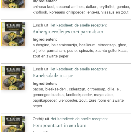
Ingrediënten:
chinese kool, coconut aminos, daikon, erythritol, gember,
knoflook, koreaans chilipoeder, lente-ui, vissaus en zout
Lunch uit
Het ketodieet: de snelle recepten
:
Auberginerolletjes met parmaham
Ingrediënten:
aubergine, balsamicoazijn, basilicum, citroensap, ghee,
olijfolie, parmaham, pesto, spinazie, zachte geitenkaas,
zout en zwarte peper
Lunch uit
Het ketodieet: de snelle recepten
:
Ranchsalade in a jar
Ingrediënten:
bacon, bleekselderij, ciderazijn, citroensap, dille, ei,
gemengde bladsla, knoflookpoeder, mayonaise,
paprikapoeder, uienpoeder, zout, zure room en zwarte
peper
Ontbijt uit
Het ketodieet: de snelle recepten
:
Pompoentaart in een kom