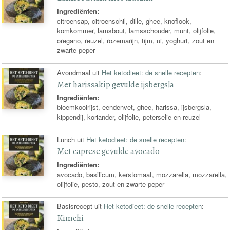
Ingrediënten:
citroensap, citroenschil, dille, ghee, knoflook,
komkommer, lamsbout, lamsschouder, munt, olijfolie,
oregano, reuzel, rozemarijn, tijm, ui, yoghurt, zout en
zwarte peper
Avondmaal uit
Het ketodieet: de snelle recepten
:
Met harissakip gevulde ijsbergsla
Ingrediënten:
bloemkoolrijst, eendenvet, ghee, harissa, ijsbergsla,
kippendij, koriander, olijfolie, peterselie en reuzel
Lunch uit
Het ketodieet: de snelle recepten
:
Met caprese gevulde avocado
Ingrediënten:
avocado, basilicum, kerstomaat, mozzarella, mozzarella,
olijfolie, pesto, zout en zwarte peper
Basisrecept uit
Het ketodieet: de snelle recepten
:
Kimchi