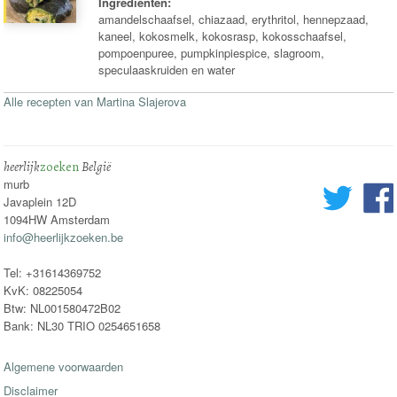
Ingrediënten:
amandelschaafsel, chiazaad, erythritol, hennepzaad,
kaneel, kokosmelk, kokosrasp, kokosschaafsel,
pompoenpuree, pumpkinpiespice, slagroom,
speculaaskruiden en water
Alle recepten van Martina Slajerova
heerlijk
zoeken
België
murb
Javaplein 12D
1094HW Amsterdam
info@heerlijkzoeken.be
Tel: +31614369752
KvK: 08225054
Btw: NL001580472B02
Bank: NL30 TRIO 0254651658
Algemene voorwaarden
Disclaimer