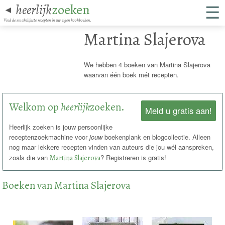
☰
heerlijk
zoeken
◄
Vind de smakelijkste recepten in uw eigen kookboeken.
Martina Slajerova
We hebben 4 boeken van Martina Slajerova
waarvan één boek mét recepten.
Welkom op
heerlijk
zoeken.
Meld u gratis aan!
Heerlijk zoeken is jouw persoonlijke
receptenzoekmachine voor
jouw
boekenplank en blogcollectie. Alleen
nog maar lekkere recepten vinden van auteurs die jou wél aanspreken,
zoals die van
Martina Slajerova
? Registreren is gratis!
Boeken van Martina Slajerova