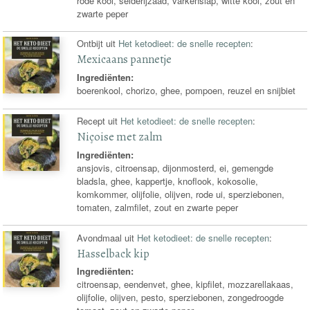
rode kool, selderijzaad, varkenslap, witte kool, zout en
zwarte peper
Ontbijt uit
Het ketodieet: de snelle recepten
:
Mexicaans pannetje
Ingrediënten:
boerenkool, chorizo, ghee, pompoen, reuzel en snijbiet
Recept uit
Het ketodieet: de snelle recepten
:
Niçoise met zalm
Ingrediënten:
ansjovis, citroensap, dijonmosterd, ei, gemengde
bladsla, ghee, kappertje, knoflook, kokosolie,
komkommer, olijfolie, olijven, rode ui, sperziebonen,
tomaten, zalmfilet, zout en zwarte peper
Avondmaal uit
Het ketodieet: de snelle recepten
:
Hasselback kip
Ingrediënten:
citroensap, eendenvet, ghee, kipfilet, mozzarellakaas,
olijfolie, olijven, pesto, sperziebonen, zongedroogde