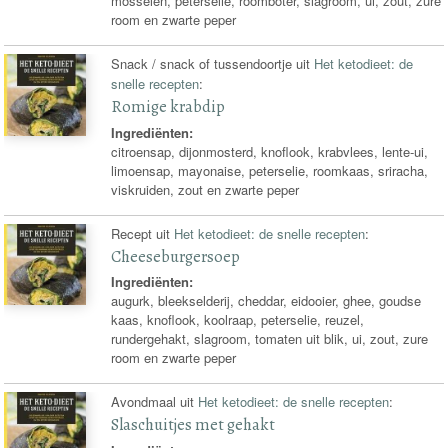
mosselen, peterselie, roomboter, slagroom, ui, zout, zure
room en zwarte peper
Snack / snack of tussendoortje uit
Het ketodieet: de
snelle recepten
:
Romige krabdip
Ingrediënten:
citroensap, dijonmosterd, knoflook, krabvlees, lente-ui,
limoensap, mayonaise, peterselie, roomkaas, sriracha,
viskruiden, zout en zwarte peper
Recept uit
Het ketodieet: de snelle recepten
:
Cheeseburgersoep
Ingrediënten:
augurk, bleekselderij, cheddar, eidooier, ghee, goudse
kaas, knoflook, koolraap, peterselie, reuzel,
rundergehakt, slagroom, tomaten uit blik, ui, zout, zure
room en zwarte peper
Avondmaal uit
Het ketodieet: de snelle recepten
:
Slaschuitjes met gehakt