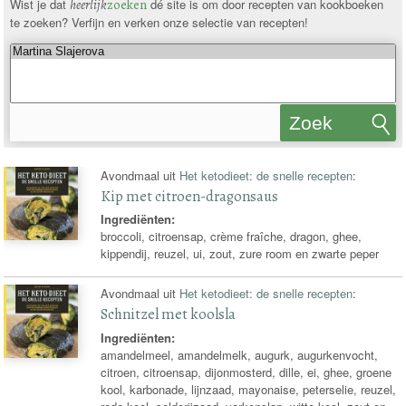
Wist je dat
heerlijk
zoeken
dé site is om door recepten van kookboeken
te zoeken? Verfijn en verken onze selectie van recepten!
Zoek
recepten
Avondmaal uit
Het ketodieet: de snelle recepten
:
Kip met citroen-dragonsaus
Ingrediënten:
broccoli, citroensap, crème fraîche, dragon, ghee,
kippendij, reuzel, ui, zout, zure room en zwarte peper
Avondmaal uit
Het ketodieet: de snelle recepten
:
Schnitzel met koolsla
Ingrediënten:
amandelmeel, amandelmelk, augurk, augurkenvocht,
citroen, citroensap, dijonmosterd, dille, ei, ghee, groene
kool, karbonade, lijnzaad, mayonaise, peterselie, reuzel,