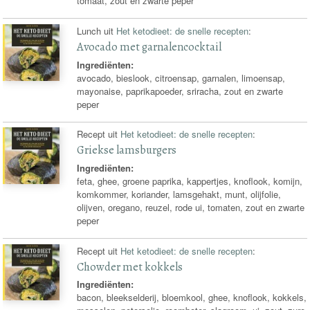
tomaat, zout en zwarte peper
Lunch uit
Het ketodieet: de snelle recepten
:
Avocado met garnalencocktail
Ingrediënten:
avocado, bieslook, citroensap, garnalen, limoensap,
mayonaise, paprikapoeder, sriracha, zout en zwarte
peper
Recept uit
Het ketodieet: de snelle recepten
:
Griekse lamsburgers
Ingrediënten:
feta, ghee, groene paprika, kappertjes, knoflook, komijn,
komkommer, koriander, lamsgehakt, munt, olijfolie,
olijven, oregano, reuzel, rode ui, tomaten, zout en zwarte
peper
Recept uit
Het ketodieet: de snelle recepten
:
Chowder met kokkels
Ingrediënten:
bacon, bleekselderij, bloemkool, ghee, knoflook, kokkels,