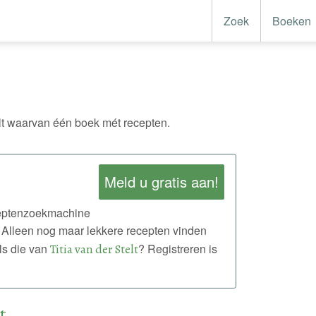
Zoek
Boeken
lt waarvan één boek mét recepten.
Meld u gratis aan!
eceptenzoekmachine
 Alleen nog maar lekkere recepten vinden
ls die van
Titia van der Stelt
? Registreren is
t