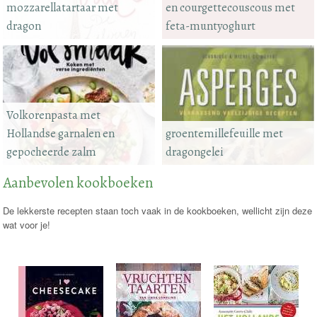
mozzarellatartaar met
en courgettecouscous met
dragon
feta-muntyoghurt
Volkorenpasta met
Hollandse garnalen en
groentemillefeuille met
gepocheerde zalm
dragongelei
Aanbevolen kookboeken
De lekkerste recepten staan toch vaak in de kookboeken, wellicht zijn deze
wat voor je!