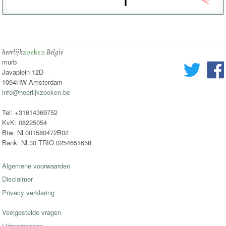
heerlijk
zoeken
België
murb
Javaplein 12D
1094HW Amsterdam
info@heerlijkzoeken.be
Tel: +31614369752
KvK: 08225054
Btw: NL001580472B02
Bank: NL30 TRIO 0254651658
Algemene voorwaarden
Disclaimer
Privacy verklaring
Veelgestelde vragen
Lidmaatschap