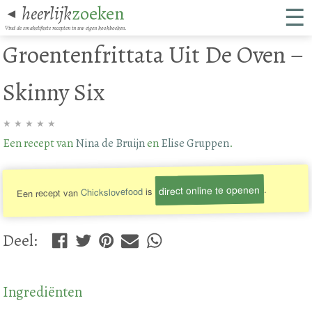
☰
heerlijk
zoeken
◄
Vind de smakelijkste recepten in uw eigen kookboeken.
Groentenfrittata Uit De Oven –
Skinny Six
★
★
★
★
★
Een recept van
Nina de Bruijn
en
Elise Gruppen
.
direct online te openen
.
is
Chickslovefood
Een recept van
Deel
:
Ingrediënten