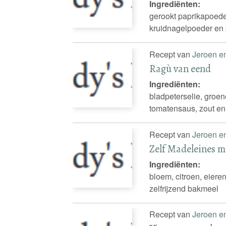
Ingrediënten:
gerookt paprikapoeder
kruidnagelpoeder en
Recept van
Jeroen e
Ragù van eend
Ingrediënten:
bladpeterselie, groene
tomatensaus, zout en 
Recept van
Jeroen e
Zelf Madeleines m
Ingrediënten:
bloem, citroen, eieren
zelfrijzend bakmeel
Recept van
Jeroen e