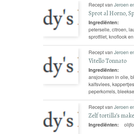
Recept van
Jeroen e
Sprot al Horno, Sp
Ingrediënten:
peterselie, citroen, la
sprotfilet, knoflook en
Recept van
Jeroen e
Vitello Tonnato
Ingrediënten:
ansjovissen in olie, bl
kalfsvlees, kappertjes,
peperkorrels, bleeksel
Recept van
Jeroen e
Zelf tortilla’s mak
Ingrediënten:
olijf