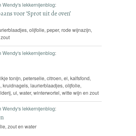
n Wendy's lekkernijenblog
:
aans voor ‘Sprot uit de oven’
urierblaadjes, olijfolie, peper, rode wijnazijn,
 zout
n Wendy's lekkernijenblog
:
ikje tonijn, peterselie, citroen, ei, kalfsfond,
 kruidnagels, laurierblaadjes, olijfolie,
derij, ui, water, winterwortel, witte wijn en zout
n Wendy's lekkernijenblog
:
en
olie, zout en water