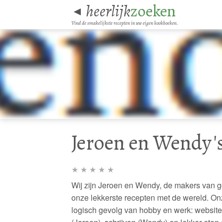
heerlijk
zoeken
◄
Vind de smakelijkste recepten in uw eigen kookboeken.
Jeroen en Wendy's
★
★
★
★
★
Wij zijn Jeroen en Wendy, de makers van go
onze lekkerste recepten met de wereld. Onz
logisch gevolg van hobby en werk: website