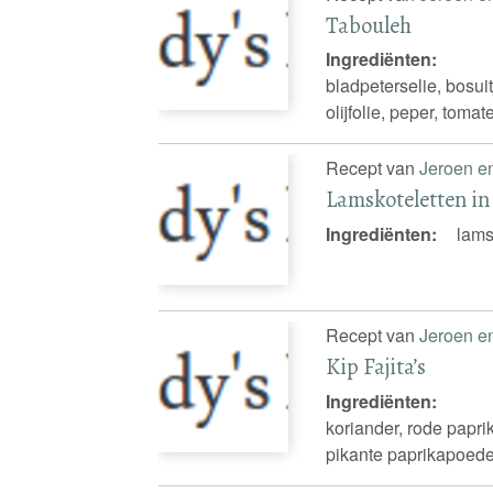
Tabouleh
Ingrediënten:
bladpeterselie, bosuit
olijfolie, peper, toma
Recept van
Jeroen e
Lamskoteletten in
Ingrediënten:
lamsk
Recept van
Jeroen e
Kip Fajita’s
Ingrediënten:
koriander, rode paprika
pikante paprikapoede