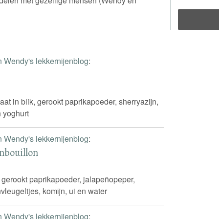
n delen met gezellige mensen (Wendy en
n Wendy's lekkernijenblog
:
aat in blik, gerookt paprikapoeder, sherryazijn,
n yoghurt
n Wendy's lekkernijenblog
:
nbouillon
 gerookt paprikapoeder, jalapeñopeper,
vleugeltjes, komijn, ui en water
n Wendy's lekkernijenblog
: