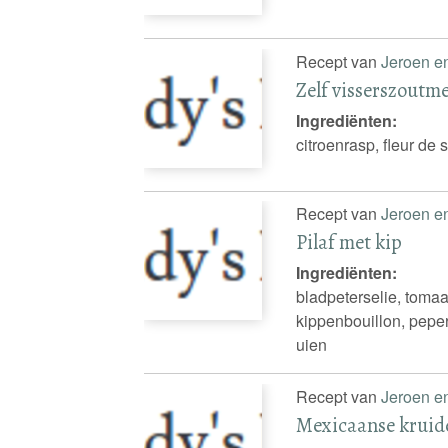
Recept van
Jeroen e
Zelf visserszout
Ingrediënten:
citroenrasp, fleur de 
Recept van
Jeroen e
Pilaf met kip
Ingrediënten:
bladpeterselie, tomaat 
kippenbouillon, peper
uien
Recept van
Jeroen e
Mexicaanse krui