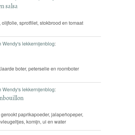
en salsa
olijfolie, sprotfilet, stokbrood en tomaat
n Wendy's lekkernijenblog
:
eklaarde boter, peterselie en roomboter
n Wendy's lekkernijenblog
:
nbouillon
 gerookt paprikapoeder, jalapeñopeper,
vleugeltjes, komijn, ui en water