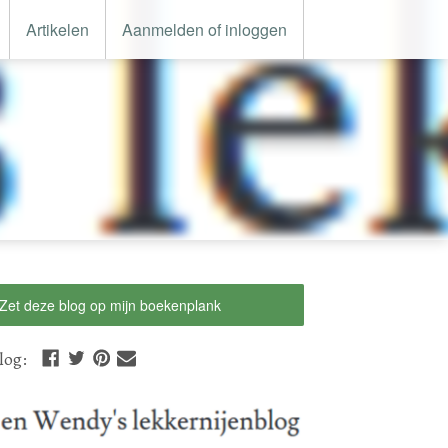
Artikelen
Aanmelden of inloggen
Zet deze blog op mijn boekenplank
log
: