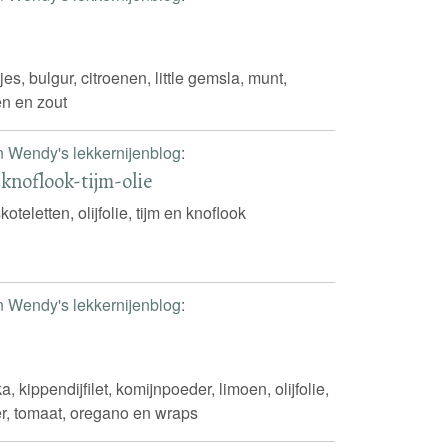
jes, bulgur, citroenen, little gemsla, munt,
ten en zout
n Wendy's lekkernijenblog
:
 knoflook-tijm-olie
oteletten, olijfolie, tijm en knoflook
n Wendy's lekkernijenblog
:
, kippendijfilet, komijnpoeder, limoen, olijfolie,
r, tomaat, oregano en wraps