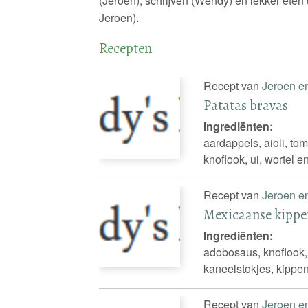
(Jeroen), schrijven (Wendy) en lekker ete
Jeroen).
Recepten
Recept van
Jeroen e
Patatas bravas
Ingrediënten:
aardappels, aioli, tom
knoflook, ui, wortel e
Recept van
Jeroen e
Mexicaanse kippe
Ingrediënten:
adobosaus, knoflook,
kaneelstokjes, kippen
Recept van
Jeroen e