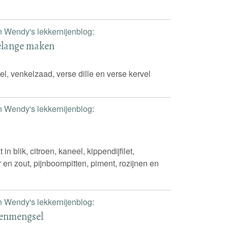
n Wendy's lekkernijenblog
:
melange maken
sel, venkelzaad, verse dille en verse kervel
n Wendy's lekkernijenblog
:
in blik, citroen, kaneel, kippendijfilet,
 en zout, pijnboompitten, piment, rozijnen en
n Wendy's lekkernijenblog
:
denmengsel