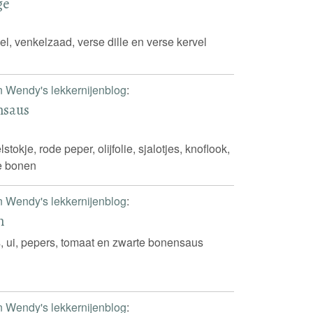
ge
sel, venkelzaad, verse dille en verse kervel
n Wendy's lekkernijenblog
:
nsaus
tokje, rode peper, olijfolie, sjalotjes, knoflook,
e bonen
n Wendy's lekkernijenblog
:
n
, ui, pepers, tomaat en zwarte bonensaus
n Wendy's lekkernijenblog
: