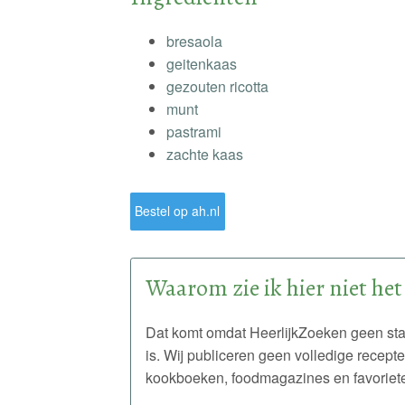
bresaola
geitenkaas
gezouten ricotta
munt
pastrami
zachte kaas
Bestel op ah.nl
Waarom zie ik hier niet het
Dat komt omdat HeerlijkZoeken geen st
is. Wij publiceren geen volledige recept
kookboeken, foodmagazines en favoriete