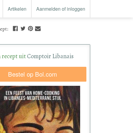
Artikelen
Aanmelden of inloggen
cept
:
 recept uit
Comptoir Libanais
Bestel op Bol.com