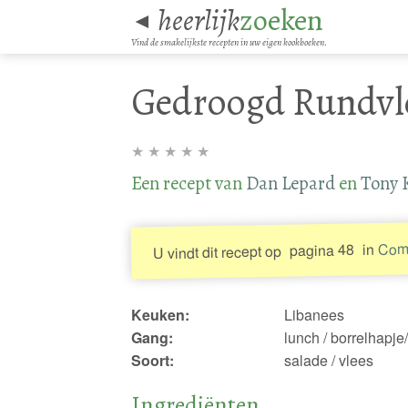
heerlijk
zoeken
◄
Vind de smakelijkste recepten in uw eigen kookboeken.
Gedroogd Rundvl
★
★
★
★
★
Een recept van
Dan Lepard
en
Tony 
Comp
in
pagina 48
U vindt dit recept op
Keuken:
Libanees
Gang:
lunch / borrelhapje
Soort:
salade / vlees
Ingrediënten