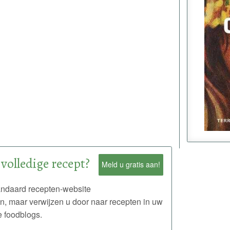
 volledige recept?
Meld u gratis aan!
andaard recepten-website
en, maar verwijzen u door naar recepten in uw
 foodblogs.