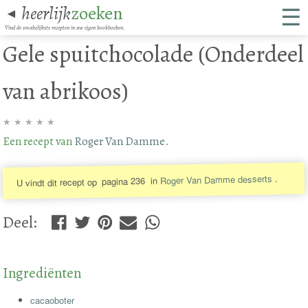
☰
heerlijk
zoeken
◄
Vind de smakelijkste recepten in uw eigen kookboeken.
Gele spuitchocolade (Onderdeel
van abrikoos)
★
★
★
★
★
Een recept van
Roger Van Damme
.
.
Roger Van Damme desserts
in
pagina 236
U vindt dit recept op
Deel
:
Ingrediënten
cacaoboter