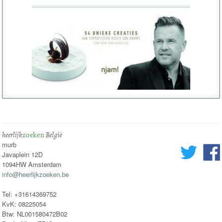
heerlijk
zoeken
België
murb
Javaplein 12D
1094HW Amsterdam
info@heerlijkzoeken.be
Tel: +31614369752
KvK: 08225054
Btw: NL001580472B02