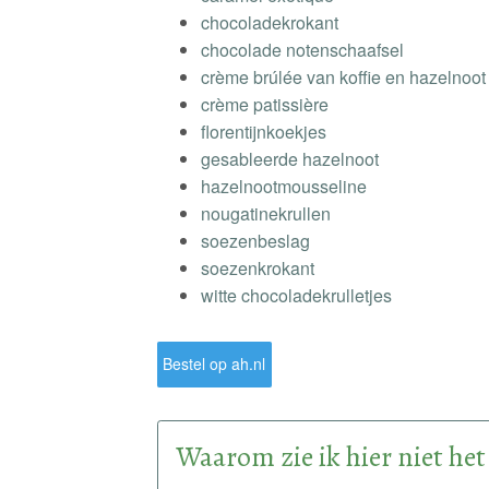
chocoladekrokant
chocolade notenschaafsel
crème brúlée van koffie en hazelnoot
crème patissière
florentijnkoekjes
gesableerde hazelnoot
hazelnootmousseline
nougatinekrullen
soezenbeslag
soezenkrokant
witte chocoladekrulletjes
Bestel op ah.nl
Waarom zie ik hier niet het