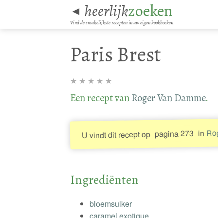
heerlijk
zoeken
◄
Vind de smakelijkste recepten in uw eigen kookboeken.
Paris Brest
★
★
★
★
★
Een recept van
Roger Van Damme
.
Ro
in
pagina 273
U vindt dit recept op
Ingrediënten
bloemsuiker
caramel exotique