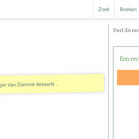
Zoek
Boeken
Deel
dit re
Een rec
.
ger Van Damme desserts