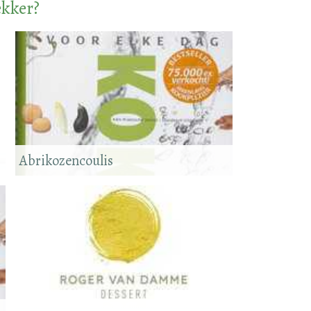
ekker?
Abrikozencoulis