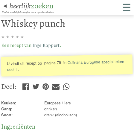
☰
heerlijk
zoeken
◄
Vind de smakelijkste recepten in uw eigen kookboeken.
Whiskey punch
★
★
★
★
★
Een recept van
Inge Kappert
.
Culinaria Europese specialiteiten -
in
pagina 79
U vindt dit recept op
.
deel I
Deel
:
Keuken:
Europees / Iers
Gang:
drinken
Soort:
drank (alcoholisch)
Ingrediënten