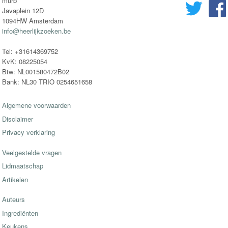
murb
Javaplein 12D
1094HW Amsterdam
info@heerlijkzoeken.be
Tel: +31614369752
KvK: 08225054
Btw: NL001580472B02
Bank: NL30 TRIO 0254651658
Algemene voorwaarden
Disclaimer
Privacy verklaring
Veelgestelde vragen
Lidmaatschap
Artikelen
Auteurs
Ingrediënten
Keukens