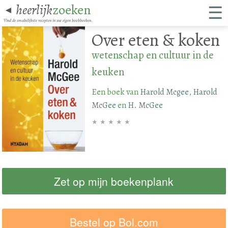
☰
heerlijk
zoeken
◄
Vind de smakelijkste recepten in uw eigen kookboeken.
Over eten & koken
wetenschap en cultuur in de
keuken
Een boek van
Harold Mcgee
,
Harold
McGee
en
H. McGee
★
★
★
★
★
Zet op mijn boekenplank
Bestel op Bol.com