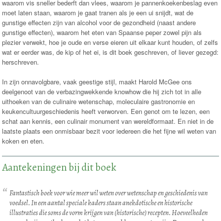
waarom vis sneller bederft dan vlees, waarom je pannenkoekenbeslag even
moet laten staan, waarom je gaat tranen als je een ui snijdt, wat de
gunstige effecten zijn van alcohol voor de gezondheid (naast andere
gunstige effecten), waarom het eten van Spaanse peper zowel pijn als
plezier verwekt, hoe je oude en verse eieren uit elkaar kunt houden, of zelfs
wat er eerder was, de kip of het ei, is dit boek geschreven, of liever gezegd:
herschreven.
In zijn onnavolgbare, vaak geestige stijl, maakt Harold McGee ons
deelgenoot van de verbazingwekkende knowhow die hij zich tot in alle
uithoeken van de culinaire wetenschap, moleculaire gastronomie en
keukencultuurgeschiedenis heeft verworven. Een genot om te lezen, een
schat aan kennis, een culinair monument van wereldformaat. En niet in de
laatste plaats een onmisbaar bezit voor iedereen die het fijne wil weten van
koken en eten.
Aantekeningen bij dit boek
Fantastisch boek voor wie meer wil weten over wetenschap en geschiedenis van
voedsel. In een aantal speciale kaders staan anekdotische en historische
illustraties die soms de vorm krijgen van (historische) recepten. Hoeveelheden