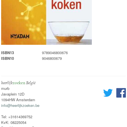
ISBN13
9789046800676
ISBN10
9046800679
heerlijk
zoeken
België
murb
Javaplein 12D
1094HW Amsterdam
info@heerlijkzoeken.be
Tel: +31614369752
KvK: 08225054