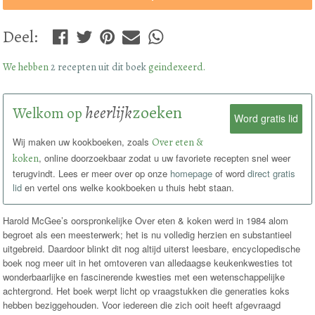
Deel
:
We hebben
2 recepten uit dit boek
geindexeerd.
heerlijk
zoeken
Welkom op
Word gratis lid
Wij maken uw kookboeken, zoals
Over eten &
koken
, online doorzoekbaar zodat u uw favoriete recepten snel weer
terugvindt. Lees er meer over op onze
homepage
of word
direct gratis
lid
en vertel ons welke kookboeken u thuis hebt staan.
Harold McGee’s oorspronkelijke Over eten & koken werd in 1984 alom
begroet als een meesterwerk; het is nu volledig herzien en substantieel
uitgebreid. Daardoor blinkt dit nog altijd uiterst leesbare, encyclopedische
boek nog meer uit in het omtoveren van alledaagse keukenkwesties tot
wonderbaarlijke en fascinerende kwesties met een wetenschappelijke
achtergrond. Het boek werpt licht op vraagstukken die generaties koks
hebben beziggehouden. Voor iedereen die zich ooit heeft afgevraagd