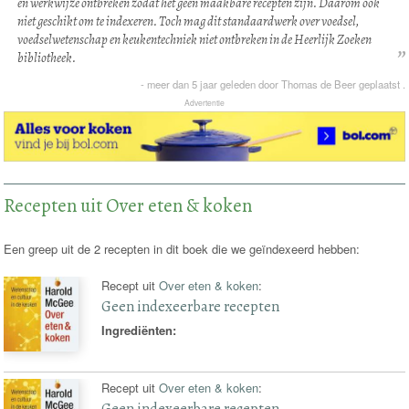
en werkwijze ontbreken zodat het geen maakbare recepten zijn. Daarom ook
niet geschikt om te indexeren. Toch mag dit standaardwerk over voedsel,
voedselwetenschap en keukentechniek niet ontbreken in de Heerlijk Zoeken
bibliotheek.
-
meer dan 5 jaar
geleden door
Thomas de Beer
geplaatst .
Advertentie
Recepten uit Over eten & koken
Een greep uit de 2 recepten in dit boek die we geïndexeerd hebben:
Recept uit
Over eten & koken
:
Geen indexeerbare recepten
Ingrediënten:
Recept uit
Over eten & koken
:
Geen indexeerbare recepten