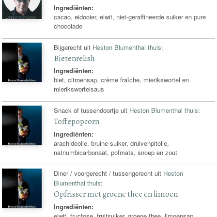
Ingrediënten:
cacao, eidooier, eiwit, niet-geraffineerde suiker en pure
chocolade
Bijgerecht uit
Heston Blumenthal thuis
:
Bietenrelish
Ingrediënten:
biet, citroensap, crème fraîche, mierikswortel en
mierikswortelsaus
Snack of tussendoortje uit
Heston Blumenthal thuis
:
Toffepopcorn
Ingrediënten:
arachideolie, bruine suiker, druivenpitolie,
natriumbicarbonaat, pofmaïs, snoep en zout
Diner / voorgerecht / tussengerecht uit
Heston
Blumenthal thuis
:
Opfrisser met groene thee en limoen
Ingrediënten:
eiwit, fructose, fruitsuiker, groene thee, limoensap,