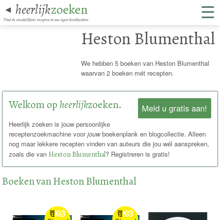
☰
heerlijk
zoeken
◄
Vind de smakelijkste recepten in uw eigen kookboeken.
Heston Blumenthal
We hebben 5 boeken van Heston Blumenthal
waarvan 2 boeken mét recepten.
Welkom op
heerlijk
zoeken.
Meld u gratis aan!
Heerlijk zoeken is jouw persoonlijke
receptenzoekmachine voor
jouw
boekenplank en blogcollectie. Alleen
nog maar lekkere recepten vinden van auteurs die jou wél aanspreken,
zoals die van
Heston Blumenthal
? Registreren is gratis!
Boeken van Heston Blumenthal