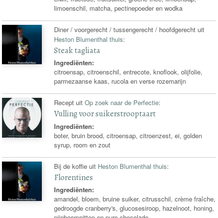
limoenschil, matcha, pectinepoeder en wodka
Diner / voorgerecht / tussengerecht / hoofdgerecht uit
Heston Blumenthal thuis
:
Steak tagliata
Ingrediënten:
citroensap, citroenschil, entrecote, knoflook, olijfolie,
parmezaanse kaas, rucola en verse rozemarijn
Recept uit
Op zoek naar de Perfectie
:
Vulling voor suikerstrooptaart
Ingrediënten:
boter, bruin brood, citroensap, citroenzest, ei, golden
syrup, room en zout
Bij de koffie uit
Heston Blumenthal thuis
:
Florentines
Ingrediënten:
amandel, bloem, bruine suiker, citrusschil, crème fraîche,
gedroogde cranberry's, glucosesiroop, hazelnoot, honing,
pijnboompitten en pure chocolade