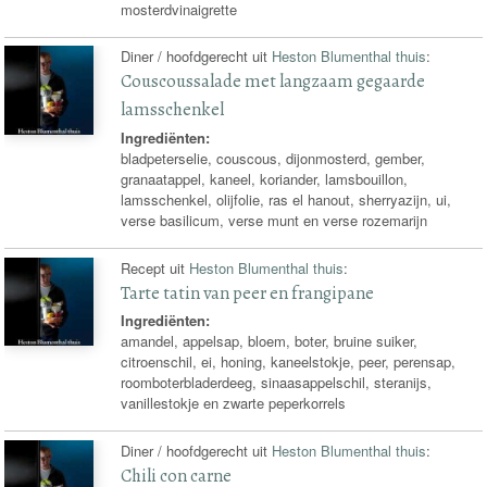
mosterdvinaigrette
Diner / hoofdgerecht uit
Heston Blumenthal thuis
:
Couscoussalade met langzaam gegaarde
lamsschenkel
Ingrediënten:
bladpeterselie, couscous, dijonmosterd, gember,
granaatappel, kaneel, koriander, lamsbouillon,
lamsschenkel, olijfolie, ras el hanout, sherryazijn, ui,
verse basilicum, verse munt en verse rozemarijn
Recept uit
Heston Blumenthal thuis
:
Tarte tatin van peer en frangipane
Ingrediënten:
amandel, appelsap, bloem, boter, bruine suiker,
citroenschil, ei, honing, kaneelstokje, peer, perensap,
roomboterbladerdeeg, sinaasappelschil, steranijs,
vanillestokje en zwarte peperkorrels
Diner / hoofdgerecht uit
Heston Blumenthal thuis
:
Chili con carne