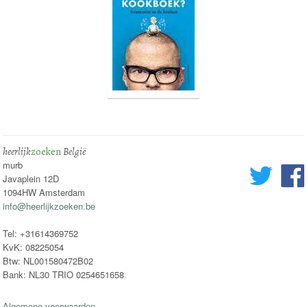
heerlijk
zoeken
België
murb
Javaplein 12D
1094HW Amsterdam
info@heerlijkzoeken.be
Tel: +31614369752
KvK: 08225054
Btw: NL001580472B02
Bank: NL30 TRIO 0254651658
Algemene voorwaarden