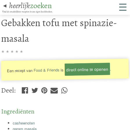
☰
heerlijk
zoeken
◄
Vind de smakelijkste recepten in uw eigen kookboeken.
Gebakken tofu met spinazie-
masala
★
★
★
★
★
direct online te openen
.
is
Food & Friends
Een recept van
Deel
:
Ingrediënten
cashewnoten
garam masala