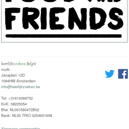
heerlijk
zoeken
België
murb
Javaplein 12D
1094HW Amsterdam
info@heerlijkzoeken.be
Tel: +31614369752
KvK: 08225054
Btw: NL001580472B02
Bank: NL30 TRIO 0254651658
Algemene voorwaarden