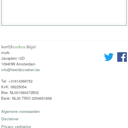
heerlijk
zoeken
België
murb
Javaplein 12D
1094HW Amsterdam
info@heerlijkzoeken.be
Tel: +31614369752
KvK: 08225054
Btw: NL001580472B02
Bank: NL30 TRIO 0254651658
Algemene voorwaarden
Disclaimer
Privacy verklaring