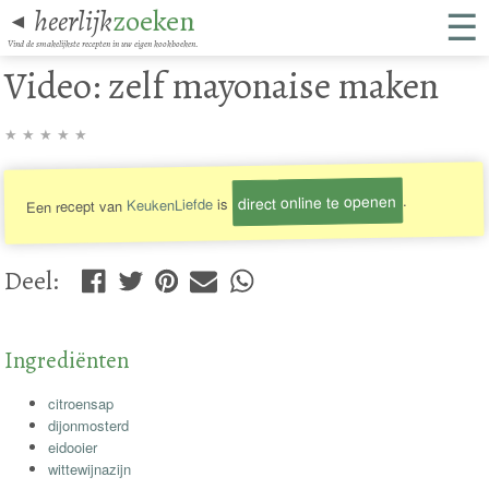
☰
heerlijk
zoeken
◄
Vind de smakelijkste recepten in uw eigen kookboeken.
Video: zelf mayonaise maken
★
★
★
★
★
direct online te openen
.
is
KeukenLiefde
Een recept van
Deel
:
Ingrediënten
citroensap
dijonmosterd
eidooier
wittewijnazijn