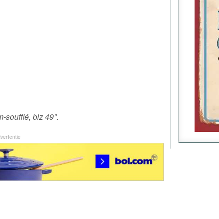
-soufflé, blz 49”
.
vertentie