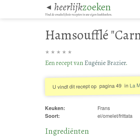
heerlijk
zoeken
◄
Vind de smakelijkste recepten in uw eigen kookboeken.
Hamsoufflé "Car
★
★
★
★
★
Een recept van
Eugénie Brazier
.
La M
in
pagina 49
U vindt dit recept op
Keuken:
Frans
Soort:
ei/omelet/frittata
Ingrediënten