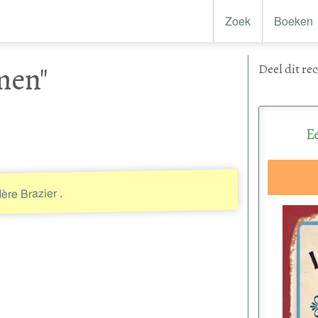
Zoek
Boeken
men"
Deel
dit re
E
.
ère Brazier