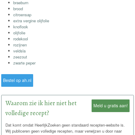
braeburn
brood
citroensap
extra vergine olijfolie
knoflook
olijfolie
rodekool
rozijnen
veldsla
zeezout
zwarte peper
Bestel op ah.nl
Waarom zie ik hier niet het
Meld u gratis aan!
volledige recept?
Dat komt omdat HeerlijkZoeken geen standaard recepten-website is.
Wij publiceren geen volledige recepten, maar verwijzen u door naar