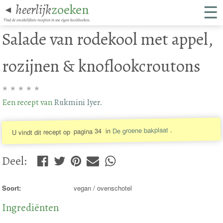
☰
heerlijk
zoeken
◄
Vind de smakelijkste recepten in uw eigen kookboeken.
Salade van rodekool met appel,
rozijnen & knoflookcroutons
★
★
★
★
★
Een recept van
Rukmini Iyer
.
.
De groene bakplaat
in
pagina 34
U vindt dit recept op
Deel
:
Soort:
vegan / ovenschotel
Ingrediënten