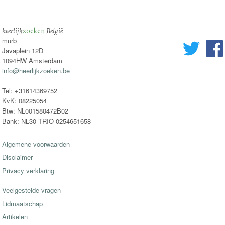
heerlijk
zoeken
België
murb
Javaplein 12D
1094HW Amsterdam
info@heerlijkzoeken.be
Tel: +31614369752
KvK: 08225054
Btw: NL001580472B02
Bank: NL30 TRIO 0254651658
Algemene voorwaarden
Disclaimer
Privacy verklaring
Veelgestelde vragen
Lidmaatschap
Artikelen