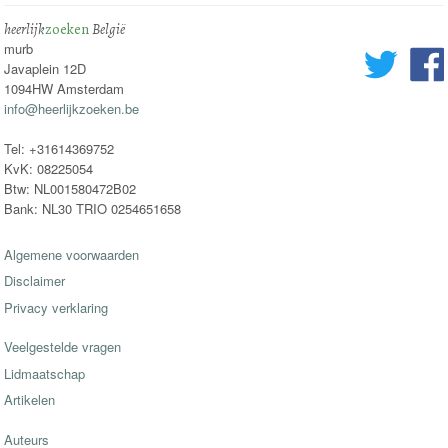
heerlijk
zoeken
België
murb
Javaplein 12D
1094HW Amsterdam
info@heerlijkzoeken.be
Tel: +31614369752
KvK: 08225054
Btw: NL001580472B02
Bank: NL30 TRIO 0254651658
Algemene voorwaarden
Disclaimer
Privacy verklaring
Veelgestelde vragen
Lidmaatschap
Artikelen
Auteurs