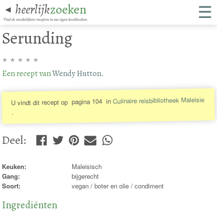
☰
heerlijk
zoeken
◄
Vind de smakelijkste recepten in uw eigen kookboeken.
Serunding
★
★
★
★
★
Een recept van
Wendy Hutton
.
Culinaire reisbibliotheek Maleisie
in
pagina 104
U vindt dit recept op
.
Deel
:
Keuken:
Maleisisch
Gang:
bijgerecht
Soort:
vegan / boter en olie / condiment
Ingrediënten