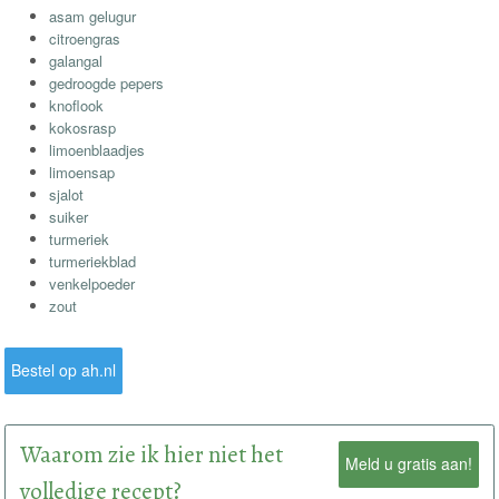
asam gelugur
citroengras
galangal
gedroogde pepers
knoflook
kokosrasp
limoenblaadjes
limoensap
sjalot
suiker
turmeriek
turmeriekblad
venkelpoeder
zout
Bestel op ah.nl
Waarom zie ik hier niet het
Meld u gratis aan!
volledige recept?