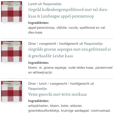
Lunch uit
Raapsteeltje
:
Gegrild kollenbergerspeltbrood met val-dieu-
kaas & Limburgse appel-perenstroop
Ingrediënten:
appel-perenstroop, olijfolie, rucola, speltbrood en val-
dieu-kaas
Diner / voorgerecht / hoofdgerecht uit
Raapsteeltje
:
Gegrilde groene asperges met een gefrituurd ei
& geschaafde Leidse kaas
Ingrediënten:
bloem, ei, groene asperge, oude leidse kaas, paneermeel
en wittewijnazijn
Diner / lunch / voorgerecht / hoofdgerecht uit
Raapsteeltje
:
Verse gnocchi met witte meikaas
Ingrediënten:
artisjokharten, bloem, boter, eidooier,
groentebouillonblokje, kruimige aardappel, nootmuskaat,