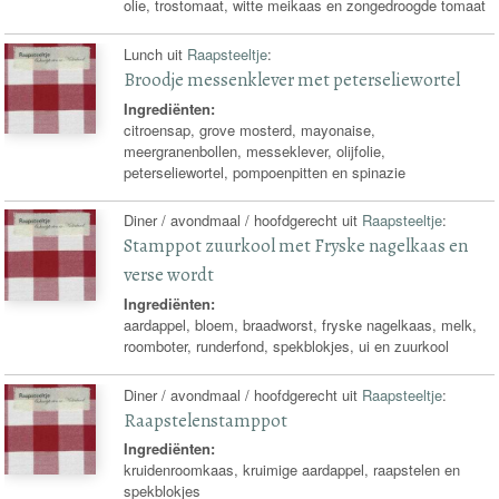
olie, trostomaat, witte meikaas en zongedroogde tomaat
Lunch uit
Raapsteeltje
:
Broodje messenklever met peterseliewortel
Ingrediënten:
citroensap, grove mosterd, mayonaise,
meergranenbollen, messeklever, olijfolie,
peterseliewortel, pompoenpitten en spinazie
Diner / avondmaal / hoofdgerecht uit
Raapsteeltje
:
Stamppot zuurkool met Fryske nagelkaas en
verse wordt
Ingrediënten:
aardappel, bloem, braadworst, fryske nagelkaas, melk,
roomboter, runderfond, spekblokjes, ui en zuurkool
Diner / avondmaal / hoofdgerecht uit
Raapsteeltje
:
Raapstelenstamppot
Ingrediënten:
kruidenroomkaas, kruimige aardappel, raapstelen en
spekblokjes