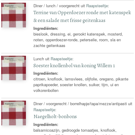
Diner / lunch / voorgerecht uit
Raapsteeltje
:
Terrine van Opperdoezer ronde met katenspek
& een salade met frisse geitenkaas
Ingrediënten:
bieslook, dressing, ei, gerookt katenspek, mosterd,
noten, opperdoezer-ronde, peterselie, room, sla en
zachte geitenkaas
Lunch uit
Raapsteeltje
:
Soester knollenbol van koning Willem 1
Ingrediënten:
citroen, knoflook, lamsvlees, olijfolie, oregano, pikante
paprikapoeder, soester knollen, suiker, tijm, ui en
volkorenbollen
Diner / voorgerecht / borrelhapje/tapa/mezze/antipasti uit
Raapsteeltje
:
Naegelholt-bonbons
Ingrediënten:
balsamicoazijn, gedroogde tomaatjes, knoflook,