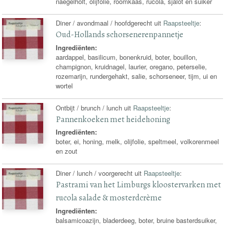
naegelholt, olijfolie, roomkaas, rucola, sjalot en suiker
Diner / avondmaal / hoofdgerecht uit
Raapsteeltje
:
Oud-Hollands schorsenerenpannetje
Ingrediënten:
aardappel, basilicum, bonenkruid, boter, bouillon,
champignon, kruidnagel, laurier, oregano, peterselie,
rozemarijn, rundergehakt, salie, schorseneer, tijm, ui en
wortel
Ontbijt / brunch / lunch uit
Raapsteeltje
:
Pannenkoeken met heidehoning
Ingrediënten:
boter, ei, honing, melk, olijfolie, speltmeel, volkorenmeel
en zout
Diner / lunch / voorgerecht uit
Raapsteeltje
:
Pastrami van het Limburgs kloostervarken met
rucola salade & mosterdcrème
Ingrediënten:
balsamicoazijn, bladerdeeg, boter, bruine basterdsuiker,