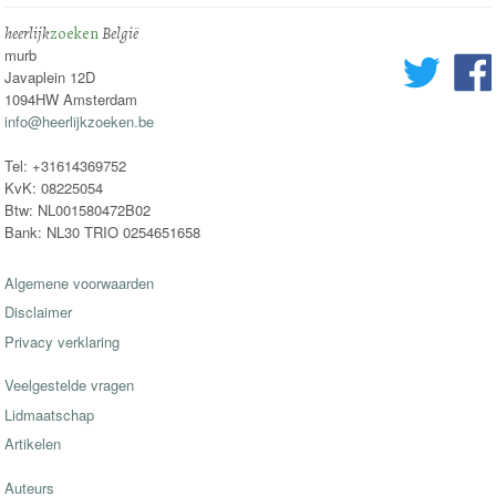
heerlijk
zoeken
België
murb
Javaplein 12D
1094HW Amsterdam
info@heerlijkzoeken.be
Tel: +31614369752
KvK: 08225054
Btw: NL001580472B02
Bank: NL30 TRIO 0254651658
Algemene voorwaarden
Disclaimer
Privacy verklaring
Veelgestelde vragen
Lidmaatschap
Artikelen
Auteurs