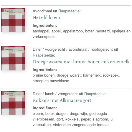
Avondmaal uit
Raapsteeltje
:
Hete bliksem
Ingrediënten:
aardappel, appel, appelstroop, boter, mosterd, spekjes en
varkenspoulet
Diner / voorgerecht / avondmaal / hoofdgerecht uit
Raapsteeltje
:
Droege woarst met bruine bonen en kernemelk
Ingrediënten:
bruine bonen, droege woarst, karnemelk, rookspek,
stroop en tarwebloem
Diner / lunch / voorgerecht uit
Raapsteeltje
:
Kokkels met Alkmaarse gort
Ingrediënten:
bloem, boter, dragon, droge wijn, gedroogde
vlierbloesem, gort, kokkels, peper, slagroom, ui,
visbouillon, visfond en zongedroogde tomaat