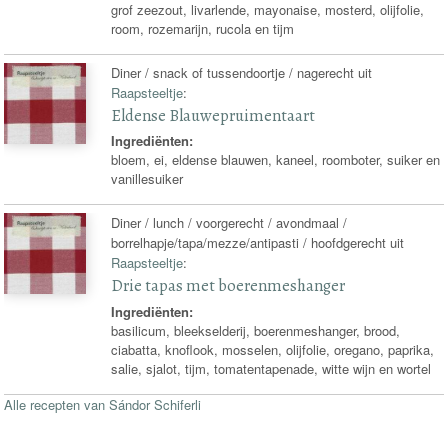
grof zeezout, livarlende, mayonaise, mosterd, olijfolie,
room, rozemarijn, rucola en tijm
Diner / snack of tussendoortje / nagerecht uit
Raapsteeltje
:
Eldense Blauwepruimentaart
Ingrediënten:
bloem, ei, eldense blauwen, kaneel, roomboter, suiker en
vanillesuiker
Diner / lunch / voorgerecht / avondmaal /
borrelhapje/tapa/mezze/antipasti / hoofdgerecht uit
Raapsteeltje
:
Drie tapas met boerenmeshanger
Ingrediënten:
basilicum, bleekselderij, boerenmeshanger, brood,
ciabatta, knoflook, mosselen, olijfolie, oregano, paprika,
salie, sjalot, tijm, tomatentapenade, witte wijn en wortel
Alle recepten van Sándor Schiferli