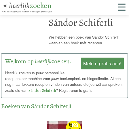
☰
heerlijk
zoeken
◄
Vind de smakelijkste recepten in uw eigen kookboeken.
Sándor Schiferli
We hebben één boek van Sándor Schiferli
waarvan één boek mét recepten.
Welkom op
heerlijk
zoeken.
Meld u gratis aan!
Heerlijk zoeken is jouw persoonlijke
receptenzoekmachine voor
jouw
boekenplank en blogcollectie. Alleen
nog maar lekkere recepten vinden van auteurs die jou wél aanspreken,
zoals die van
Sándor Schiferli
? Registreren is gratis!
Boeken van Sándor Schiferli