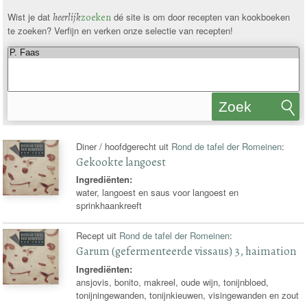
Wist je dat
heerlijk
zoeken
dé site is om door recepten van kookboeken
te zoeken? Verfijn en verken onze selectie van recepten!
Zoek
recepten
Diner / hoofdgerecht uit
Rond de tafel der Romeinen
:
Gekookte langoest
Ingrediënten:
water, langoest en saus voor langoest en
sprinkhaankreeft
Recept uit
Rond de tafel der Romeinen
:
Garum (gefermenteerde vissaus) 3, haimation
Ingrediënten:
ansjovis, bonito, makreel, oude wijn, tonijnbloed,
tonijningewanden, tonijnkieuwen, visingewanden en zout