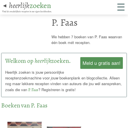
☰
heerlijk
zoeken
◄
Vind de smakelijkste recepten in uw eigen kookboeken.
P. Faas
We hebben 7 boeken van P. Faas waarvan
één boek mét recepten.
Welkom op
heerlijk
zoeken.
Meld u gratis aan!
Heerlijk zoeken is jouw persoonlijke
receptenzoekmachine voor
jouw
boekenplank en blogcollectie. Alleen
nog maar lekkere recepten vinden van auteurs die jou wél aanspreken,
zoals die van
P. Faas
? Registreren is gratis!
Boeken van P. Faas