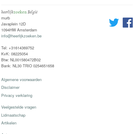
heerlijk
zoeken
België
murb
Javaplein 12D
1094HW Amsterdam
info@heerlijkzoeken.be
Tel: +31614369752
KvK: 08225054
Btw: NL001580472B02
Bank: NL30 TRIO 0254651658
Algemene voorwaarden
Disclaimer
Privacy verklaring
Veelgestelde vragen
Lidmaatschap
Artikelen