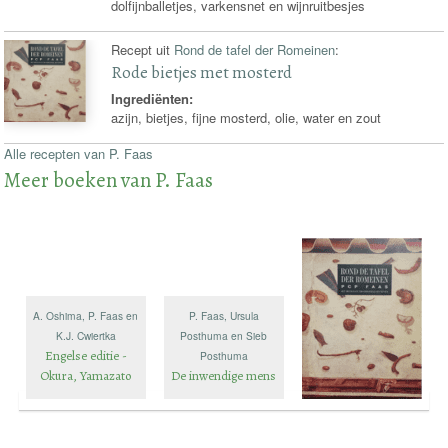
dolfijnballetjes, varkensnet en wijnruitbesjes
Recept uit
Rond de tafel der Romeinen
:
Rode bietjes met mosterd
Ingrediënten:
azijn, bietjes, fijne mosterd, olie, water en zout
Alle recepten van P. Faas
Meer boeken van P. Faas
A. Oshima, P. Faas en
P. Faas, Ursula
K.J. Cwiertka
Posthuma en Sieb
Engelse editie -
Posthuma
Okura, Yamazato
De inwendige mens