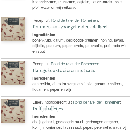
korianderzaad, muntzaad, olijfolie, peperkorrels, polei,
prei, water en wijnruitzaad
Recept uit
Rond de tafel der Romeinen
:
Pruimensaus voor gebraden edelhert
Ingrediënten:
bonenkruid, garum, gedroogde pruimen, honing, lavas,
olijfolie, passum, peperkorrels, peterselie, prei, rode wijn
en zout
Recept uit
Rond de tafel der Romeinen
:
Hardgekookte eieren met saus
Ingrediënten:
asafoetida, ei, extra vergine olijfolie, garum, knoflook,
liquamen, peper en wijn
Diner / hoofdgerecht uit
Rond de tafel der Romeinen
:
Dolfijnballetjes
Ingrediënten:
dolfijngehakt, gedroogde munt, gedroogde oregano,
komijn, koriander, lavaszaad, peper, peterselie, saus bij