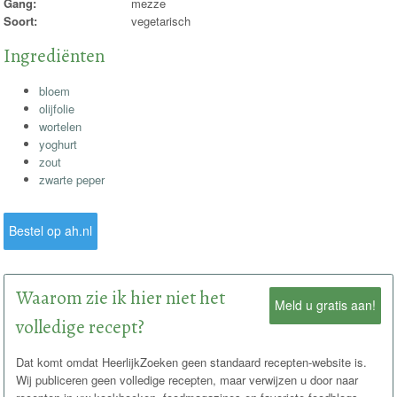
Gang:
mezze
Soort:
vegetarisch
Ingrediënten
bloem
olijfolie
wortelen
yoghurt
zout
zwarte peper
Bestel op ah.nl
Waarom zie ik hier niet het
Meld u gratis aan!
volledige recept?
Dat komt omdat HeerlijkZoeken geen standaard recepten-website is.
Wij publiceren geen volledige recepten, maar verwijzen u door naar