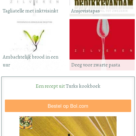
Tagliatelle met inktvisinkt
Ansjovistapas
Ambachtelijk brood in een
uur
Deeg voor zwarte pasta
Een recept uit
Turks kookboek
Bestel op Bol.com