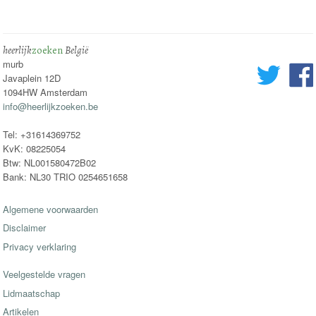
heerlijk
zoeken
België
murb
Javaplein 12D
1094HW Amsterdam
info@heerlijkzoeken.be
Tel: +31614369752
KvK: 08225054
Btw: NL001580472B02
Bank: NL30 TRIO 0254651658
Algemene voorwaarden
Disclaimer
Privacy verklaring
Veelgestelde vragen
Lidmaatschap
Artikelen