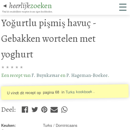
☰
heerlijk
zoeken
◄
Vind de smakelijkste recepten in uw eigen kookboeken.
Yoğurtlu pişmiş havuç -
Gebakken wortelen met
yoghurt
★
★
★
★
★
Een recept van
F. Buyukavsar
en
P. Hageman-Boekee
.
.
Turks kookboek
in
pagina 68
U vindt dit recept op
Deel
:
Keuken:
Turks / Dominicaans