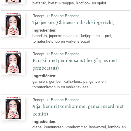
biefstuk, biefstukreepjes, knoflook en sjalot
Recept uit
Boekoe Bagoes
:
Tja tjee kee (Chinees-Indisch kipgerecht)
Ingrediënten:
braadkip, japanse sojasaus, ketjap manis, prei,
tomatenketchup en varkensreuzel
Recept uit
Boekoe Bagoes
:
Pangsit met gembersaus (deegflapjes met
gembersaus)
Ingrediënten:
garnalen, gember, kalfsvlees, pangsitvellen,
tomatenketchup en varkensvlees
Recept uit
Boekoe Bagoes
:
Atjar kemiri (komkommer gemarineerd met
kemiri)
Ingrediënten:
djahé, kemirinoten, komkommer, laoswortel, lombok en