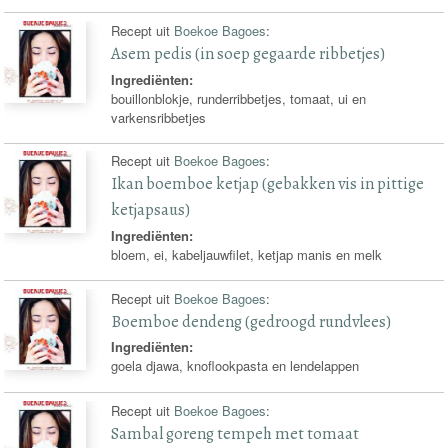
Recept uit
Boekoe Bagoes
:
Asem pedis (in soep gegaarde ribbetjes)
Ingrediënten:
bouillonblokje, runderribbetjes, tomaat, ui en
varkensribbetjes
Recept uit
Boekoe Bagoes
:
Ikan boemboe ketjap (gebakken vis in pittige
ketjapsaus)
Ingrediënten:
bloem, ei, kabeljauwfilet, ketjap manis en melk
Recept uit
Boekoe Bagoes
:
Boemboe dendeng (gedroogd rundvlees)
Ingrediënten:
goela djawa, knoflookpasta en lendelappen
Recept uit
Boekoe Bagoes
:
Sambal goreng tempeh met tomaat