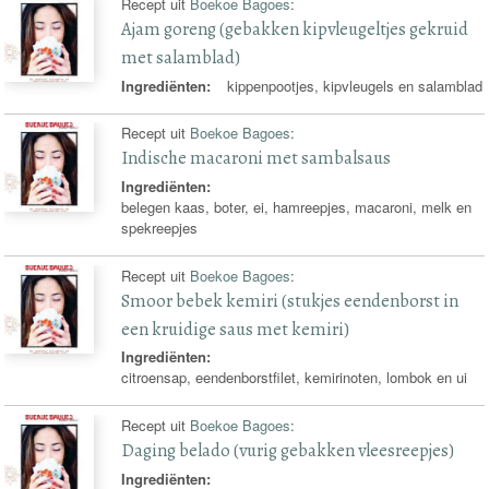
Recept uit
Boekoe Bagoes
:
Ajam goreng (gebakken kipvleugeltjes gekruid
met salamblad)
Ingrediënten:
kippenpootjes, kipvleugels en salamblad
Recept uit
Boekoe Bagoes
:
Indische macaroni met sambalsaus
Ingrediënten:
belegen kaas, boter, ei, hamreepjes, macaroni, melk en
spekreepjes
Recept uit
Boekoe Bagoes
:
Smoor bebek kemiri (stukjes eendenborst in
een kruidige saus met kemiri)
Ingrediënten:
citroensap, eendenborstfilet, kemirinoten, lombok en ui
Recept uit
Boekoe Bagoes
:
Daging belado (vurig gebakken vleesreepjes)
Ingrediënten: