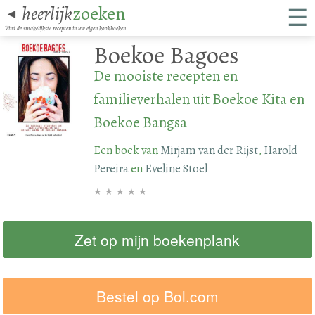
☰
heerlijk
zoeken
◄
Vind de smakelijkste recepten in uw eigen kookboeken.
Boekoe Bagoes
De mooiste recepten en
familieverhalen uit Boekoe Kita en
Boekoe Bangsa
Een boek van
Mirjam van der Rijst
,
Harold
Pereira
en
Eveline Stoel
★
★
★
★
★
Zet op mijn boekenplank
Bestel op Bol.com