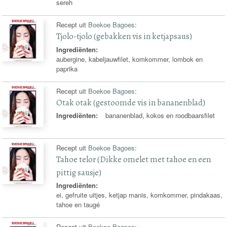
sereh
Recept uit
Boekoe Bagoes
:
Tjolo-tjolo (gebakken vis in ketjapsaus)
Ingrediënten:
aubergine, kabeljauwfilet, komkommer, lombok en
paprika
Recept uit
Boekoe Bagoes
:
Otak otak (gestoomde vis in bananenblad)
Ingrediënten:
bananenblad, kokos en roodbaarsfilet
Recept uit
Boekoe Bagoes
:
Tahoe telor (Dikke omelet met tahoe en een
pittig sausje)
Ingrediënten:
ei, gefruite uitjes, ketjap manis, komkommer, pindakaas,
tahoe en taugé
Recept uit
Boekoe Bagoes
: