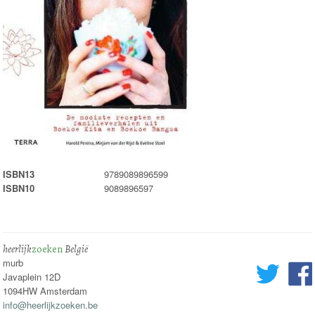
ISBN13
9789089896599
ISBN10
9089896597
heerlijk
zoeken
België
murb
Javaplein 12D
1094HW Amsterdam
info@heerlijkzoeken.be