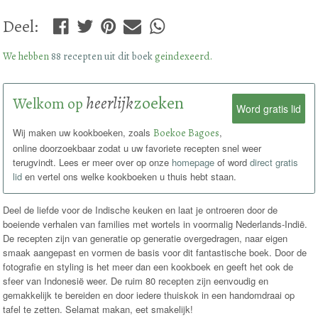
Deel
:
We hebben
88 recepten uit dit boek
geindexeerd.
heerlijk
zoeken
Welkom op
Word gratis lid
Wij maken uw kookboeken, zoals
Boekoe Bagoes
,
online doorzoekbaar zodat u uw favoriete recepten snel weer
terugvindt. Lees er meer over op onze
homepage
of word
direct gratis
lid
en vertel ons welke kookboeken u thuis hebt staan.
Deel de liefde voor de Indische keuken en laat je ontroeren door de
boeiende verhalen van families met wortels in voormalig Nederlands-Indië.
De recepten zijn van generatie op generatie overgedragen, naar eigen
smaak aangepast en vormen de basis voor dit fantastische boek. Door de
fotografie en styling is het meer dan een kookboek en geeft het ook de
sfeer van Indonesië weer. De ruim 80 recepten zijn eenvoudig en
gemakkelijk te bereiden en door iedere thuiskok in een handomdraai op
tafel te zetten. Selamat makan, eet smakelijk!