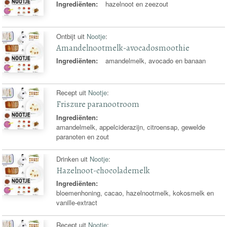
Ingrediënten:
hazelnoot en zeezout
Ontbijt uit
Nootje
:
Amandelnootmelk-avocadosmoothie
Ingrediënten:
amandelmelk, avocado en banaan
Recept uit
Nootje
:
Friszure paranootroom
Ingrediënten:
amandelmelk, appelciderazijn, citroensap, gewelde
paranoten en zout
Drinken uit
Nootje
:
Hazelnoot-chocolademelk
Ingrediënten:
bloemenhoning, cacao, hazelnootmelk, kokosmelk en
vanille-extract
Recept uit
Nootje
: