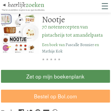
☰
heerlijk
zoeken
◄
Vind de smakelijkste recepten in uw eigen kookboeken.
Nootje
70 notenrecepten van
pistacheijs tot amandelpasta
Een boek van
Pascalle Bonnier
en
Mathijs Kok
★
★
★
★
★
Zet op mijn boekenplank
Bestel op Bol.com