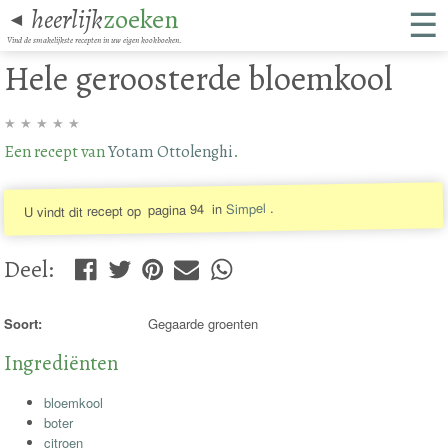
☰
heerlijk
zoeken
◄
Vind de smakelijkste recepten in uw eigen kookboeken.
Hele geroosterde bloemkool
★
★
★
★
★
Een recept van
Yotam Ottolenghi
.
.
Simpel
in
pagina 94
U vindt dit recept op
Deel
:
Soort:
Gegaarde groenten
Ingrediënten
bloemkool
boter
citroen