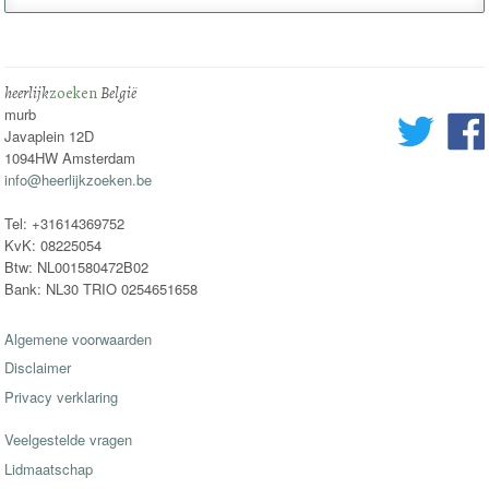
heerlijk
zoeken
België
murb
Javaplein 12D
1094HW Amsterdam
info@heerlijkzoeken.be
Tel: +31614369752
KvK: 08225054
Btw: NL001580472B02
Bank: NL30 TRIO 0254651658
Algemene voorwaarden
Disclaimer
Privacy verklaring
Veelgestelde vragen
Lidmaatschap