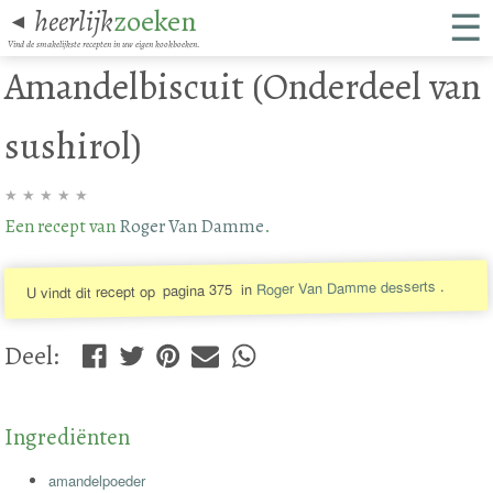
☰
heerlijk
zoeken
◄
Vind de smakelijkste recepten in uw eigen kookboeken.
Amandelbiscuit (Onderdeel van
sushirol)
★
★
★
★
★
Een recept van
Roger Van Damme
.
.
Roger Van Damme desserts
in
pagina 375
U vindt dit recept op
Deel
:
Ingrediënten
amandelpoeder