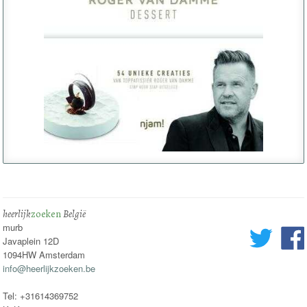
heerlijk
zoeken
België
murb
Javaplein 12D
1094HW Amsterdam
info@heerlijkzoeken.be
Tel: +31614369752