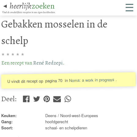
☰
heerlijk
zoeken
◄
Vind de smakelijkste recepten in uw eigen kookboeken.
Gebakken mosselen in de
schelp
★
★
★
★
★
Een recept van
René Redzepi
.
.
Noma: a work in progress
in
pagina 70
U vindt dit recept op
Deel
:
Keuken:
Deens / Noord-west-Europees
Gang:
hoofdgerecht
Soort:
schaal- en schelpdieren