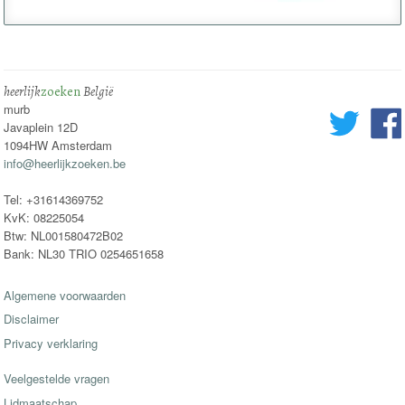
heerlijk
zoeken
België
murb
Javaplein 12D
1094HW Amsterdam
info@heerlijkzoeken.be
Tel: +31614369752
KvK: 08225054
Btw: NL001580472B02
Bank: NL30 TRIO 0254651658
Algemene voorwaarden
Disclaimer
Privacy verklaring
Veelgestelde vragen
Lidmaatschap