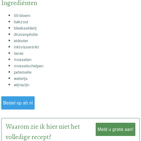
Ingrediënten
00-bloem
bakzout
bleekselderij
druivenpitolie
eidooier
inktvisseninkt
lavas
mosselen
mosselschelpen
peterselie
waterijs
wijnazijn
Bestel op ah.nl
Waarom zie ik hier niet het
Meld u gratis aan!
volledige recept?