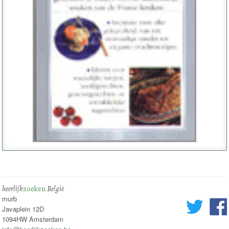
heerlijk
zoeken
België
murb
Javaplein 12D
1094HW Amsterdam