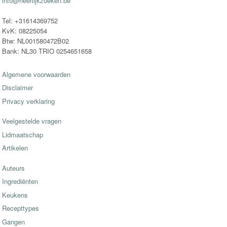
info@heerlijkzoeken.be
Tel: +31614369752
KvK: 08225054
Btw: NL001580472B02
Bank: NL30 TRIO 0254651658
Algemene voorwaarden
Disclaimer
Privacy verklaring
Veelgestelde vragen
Lidmaatschap
Artikelen
Auteurs
Ingrediënten
Keukens
Recepttypes
Gangen