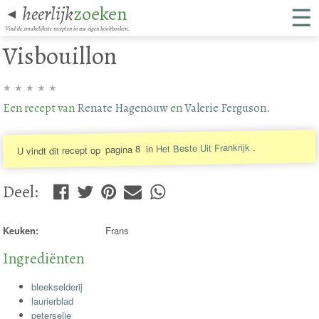
☰
heerlijk
zoeken
◄
Vind de smakelijkste recepten in uw eigen kookboeken.
Visbouillon
★
★
★
★
★
Een recept van
Renate Hagenouw
en
Valerie Ferguson
.
.
Het Beste Uit Frankrijk
in
pagina 8
U vindt dit recept op
Deel
:
Keuken:
Frans
Ingrediënten
bleekselderij
laurierblad
peterselie