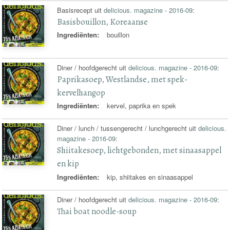
Basisrecept uit
delicious. magazine - 2016-09
:
Basisbouillon, Koreaanse
Ingrediënten:
bouillon
Diner / hoofdgerecht uit
delicious. magazine - 2016-09
:
Paprikasoep, Westlandse, met spek-
kervelhangop
Ingrediënten:
kervel, paprika en spek
Diner / lunch / tussengerecht / lunchgerecht uit
delicious.
magazine - 2016-09
:
Shiitakesoep, lichtgebonden, met sinaasappel
en kip
Ingrediënten:
kip, shiitakes en sinaasappel
Diner / hoofdgerecht uit
delicious. magazine - 2016-09
:
Thai boat noodle-soup