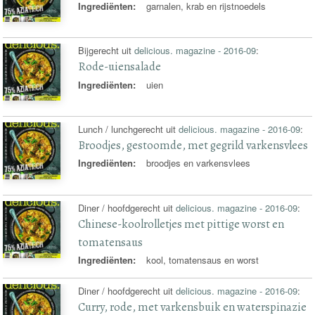
Ingrediënten:
garnalen, krab en rijstnoedels
Bijgerecht uit
delicious. magazine - 2016-09
:
Rode-uiensalade
Ingrediënten:
uien
Lunch / lunchgerecht uit
delicious. magazine - 2016-09
:
Broodjes, gestoomde, met gegrild varkensvlees
Ingrediënten:
broodjes en varkensvlees
Diner / hoofdgerecht uit
delicious. magazine - 2016-09
:
Chinese-koolrolletjes met pittige worst en
tomatensaus
Ingrediënten:
kool, tomatensaus en worst
Diner / hoofdgerecht uit
delicious. magazine - 2016-09
:
Curry, rode, met varkensbuik en waterspinazie