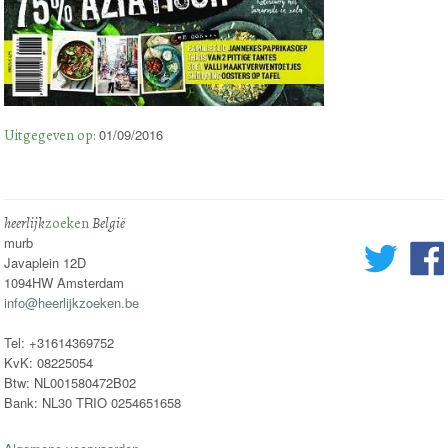
Uitgegeven op:
01/09/2016
heerlijk
zoeken
België
murb
Javaplein 12D
1094HW Amsterdam
info@heerlijkzoeken.be
Tel: +31614369752
KvK: 08225054
Btw: NL001580472B02
Bank: NL30 TRIO 0254651658