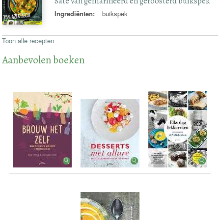
Saté van gemarineerd en geroosterd buikspek
Ingrediënten:
buikspek
Toon alle recepten
Aanbevolen boeken