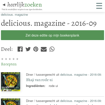
☰
heerlijk
zoeken
◄
Vind de smakelijkste recepten in uw eigen kookboeken.
delicious. magazine
delicious. magazine - 2016-09
Zet deze editie op mijn boekenplank
Deel
:
★
★
★
★
★
Recepten
Diner / tussengerecht uit
delicious. magazine - 2016-09
:
Bhaji van rode ui
Ingrediënten:
rode ui
Diner / tussengerecht uit
delicious. magazine - 2016-09
: