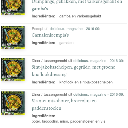
Dumplings, gebakken, met varkensgehakt en
gamba’s
Ingrediënten:
gamba en varkensgehakt
Recept uit
delicious. magazine - 2016-09
:
Garnalenloempia’s
Ingrediënten:
garnalen
Diner / tussengerecht uit
delicious. magazine - 2016-09
:
Sint-jakobsschelpen, gegrilde, met groene
knoflookdressing
Ingrediënten:
knoflook en sint-jakobsschelpen
Diner / tussengerecht uit
delicious. magazine - 2016-09
:
Vis met misoboter, broccolini en
paddenstoelen
Ingrediënten:
boter, broccolini, miso, paddenstoelen en vis