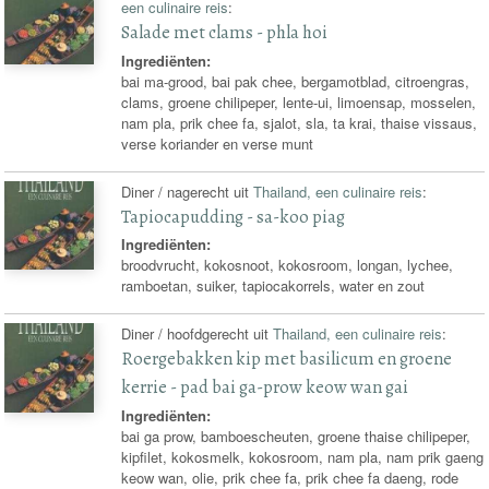
een culinaire reis
:
Salade met clams - phla hoi
Ingrediënten:
bai ma-grood, bai pak chee, bergamotblad, citroengras,
clams, groene chilipeper, lente-ui, limoensap, mosselen,
nam pla, prik chee fa, sjalot, sla, ta krai, thaise vissaus,
verse koriander en verse munt
Diner / nagerecht uit
Thailand, een culinaire reis
:
Tapiocapudding - sa-koo piag
Ingrediënten:
broodvrucht, kokosnoot, kokosroom, longan, lychee,
ramboetan, suiker, tapiocakorrels, water en zout
Diner / hoofdgerecht uit
Thailand, een culinaire reis
:
Roergebakken kip met basilicum en groene
kerrie - pad bai ga-prow keow wan gai
Ingrediënten:
bai ga prow, bamboescheuten, groene thaise chilipeper,
kipfilet, kokosmelk, kokosroom, nam pla, nam prik gaeng
keow wan, olie, prik chee fa, prik chee fa daeng, rode