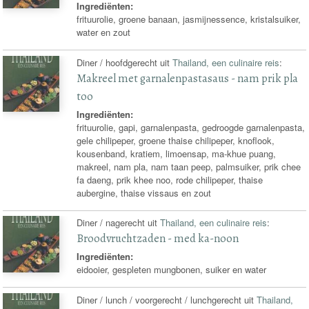
Ingrediënten:
frituurolie, groene banaan, jasmijnessence, kristalsuiker,
water en zout
Diner / hoofdgerecht uit
Thailand, een culinaire reis
:
Makreel met garnalenpastasaus - nam prik pla
too
Ingrediënten:
frituurolie, gapi, garnalenpasta, gedroogde garnalenpasta,
gele chilipeper, groene thaise chilipeper, knoflook,
kousenband, kratiem, limoensap, ma-khue puang,
makreel, nam pla, nam taan peep, palmsuiker, prik chee
fa daeng, prik khee noo, rode chilipeper, thaise
aubergine, thaise vissaus en zout
Diner / nagerecht uit
Thailand, een culinaire reis
:
Broodvruchtzaden - med ka-noon
Ingrediënten:
eidooier, gespleten mungbonen, suiker en water
Diner / lunch / voorgerecht / lunchgerecht uit
Thailand,