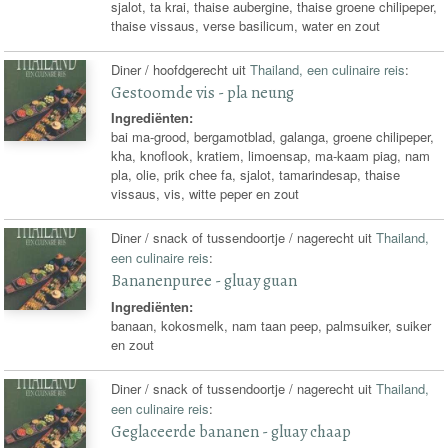
sjalot, ta krai, thaise aubergine, thaise groene chilipeper,
thaise vissaus, verse basilicum, water en zout
Diner / hoofdgerecht uit
Thailand, een culinaire reis
:
Gestoomde vis - pla neung
Ingrediënten:
bai ma-grood, bergamotblad, galanga, groene chilipeper,
kha, knoflook, kratiem, limoensap, ma-kaam piag, nam
pla, olie, prik chee fa, sjalot, tamarindesap, thaise
vissaus, vis, witte peper en zout
Diner / snack of tussendoortje / nagerecht uit
Thailand,
een culinaire reis
:
Bananenpuree - gluay guan
Ingrediënten:
banaan, kokosmelk, nam taan peep, palmsuiker, suiker
en zout
Diner / snack of tussendoortje / nagerecht uit
Thailand,
een culinaire reis
:
Geglaceerde bananen - gluay chaap