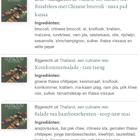
Rundvlees met Chinese broccoli - nuea pad
kanaa
Ingrediënten:
broccoli, chinese broccoli, ei, knoflook, kratiem,
maïzena, rundvlees, nam pla, oestersaus, olie, rijstwijn,
sesamolie, strochampignon, suiker, thaise vissaus en
witte peper
Bijgerecht uit
Thailand, een culinaire reis
:
Komkommersalade - tam taeng
Ingrediënten:
groene thaise chilipeper, kerstomaat, knoflook,
komkommer, kratiem, ma-kaam piag, nam pla, prik khee
noo, suiker, tamarindesap en thaise vissaus
Bijgerecht uit
Thailand, een culinaire reis
:
Salade van bamboescheuten - soop naw mai
Ingrediënten:
ansjovissaus, bai pak chee, chinese sla, gemalen thaise
chilipeper, jonge bamboescheuten, kleefrijst, laurierblad,
lente-ui, limoensap, nam pla, prik khee noo pon,