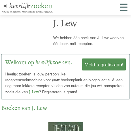
☰
heerlijk
zoeken
◄
Vind de smakelijkste recepten in uw eigen kookboeken.
J. Lew
We hebben één boek van J. Lew waarvan
één boek mét recepten.
Welkom op
heerlijk
zoeken.
Meld u gratis aan!
Heerlijk zoeken is jouw persoonlijke
receptenzoekmachine voor
jouw
boekenplank en blogcollectie. Alleen
nog maar lekkere recepten vinden van auteurs die jou wél aanspreken,
zoals die van
J. Lew
? Registreren is gratis!
Boeken van J. Lew