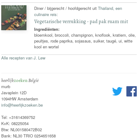
Diner / bijgerecht / hoofdgerecht uit
Thailand, een
culinaire reis
:
Vegetarische verrukking - pad pak ruam mit
Ingrediënten:
bloemkool, broccoli, champignon, knoflook, kratiem, olie,
peultjes, rode paprika, sojasaus, suiker, taugé, ui, witte
kool en wortel
Alle recepten van J. Lew
heerlijk
zoeken
België
murb
Javaplein 12D
1094HW Amsterdam
info@heerlijkzoeken.be
Tel: +31614369752
KvK: 08225054
Btw: NL001580472B02
Bank: NL30 TRIO 0254651658