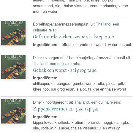
sesamzaad, sla, thaise vissaus, verse koriander, verse
munt en water
Borrelhapje/tapa/mezze/antipasti uit
Thailand, een
culinaire reis
:
Gefrituurde varkenszwoerd - kaep moo
Ingrediënten:
frituurolie, varkenszwoerd, water en zout
Diner / voorgerecht / borrelhapje/tapa/mezze/antipasti uit
Thailand, een culinaire reis
:
Gebakken worst - sai grog taud
Ingrediënten:
chilipeper, citroengras, gemberwortel, olie, pinda, prik
khee noo, sai grog esan, sjalot, ta krai en thaise worst
Diner / hoofdgerecht uit
Thailand, een culinaire reis
:
Kippenlever met ui - pad tap gai
Ingrediënten:
kippenlever, knoflook, kratiem, lente-ui, maggi, nam pla,
olie, rode wijn, suiker, thaise vissaus, ui en whisky