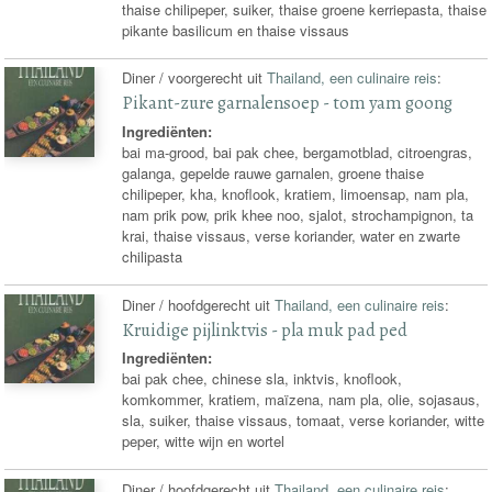
thaise chilipeper, suiker, thaise groene kerriepasta, thaise
pikante basilicum en thaise vissaus
Diner / voorgerecht uit
Thailand, een culinaire reis
:
Pikant-zure garnalensoep - tom yam goong
Ingrediënten:
bai ma-grood, bai pak chee, bergamotblad, citroengras,
galanga, gepelde rauwe garnalen, groene thaise
chilipeper, kha, knoflook, kratiem, limoensap, nam pla,
nam prik pow, prik khee noo, sjalot, strochampignon, ta
krai, thaise vissaus, verse koriander, water en zwarte
chilipasta
Diner / hoofdgerecht uit
Thailand, een culinaire reis
:
Kruidige pijlinktvis - pla muk pad ped
Ingrediënten:
bai pak chee, chinese sla, inktvis, knoflook,
komkommer, kratiem, maïzena, nam pla, olie, sojasaus,
sla, suiker, thaise vissaus, tomaat, verse koriander, witte
peper, witte wijn en wortel
Diner / hoofdgerecht uit
Thailand, een culinaire reis
: