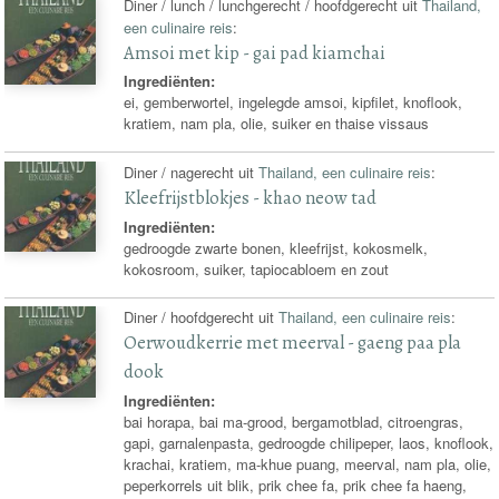
Diner / lunch / lunchgerecht / hoofdgerecht uit
Thailand,
een culinaire reis
:
Amsoi met kip - gai pad kiamchai
Ingrediënten:
ei, gemberwortel, ingelegde amsoi, kipfilet, knoflook,
kratiem, nam pla, olie, suiker en thaise vissaus
Diner / nagerecht uit
Thailand, een culinaire reis
:
Kleefrijstblokjes - khao neow tad
Ingrediënten:
gedroogde zwarte bonen, kleefrijst, kokosmelk,
kokosroom, suiker, tapiocabloem en zout
Diner / hoofdgerecht uit
Thailand, een culinaire reis
:
Oerwoudkerrie met meerval - gaeng paa pla
dook
Ingrediënten:
bai horapa, bai ma-grood, bergamotblad, citroengras,
gapi, garnalenpasta, gedroogde chilipeper, laos, knoflook,
krachai, kratiem, ma-khue puang, meerval, nam pla, olie,
peperkorrels uit blik, prik chee fa, prik chee fa haeng,