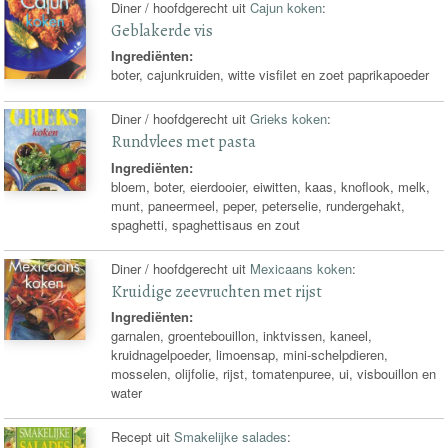
Diner / hoofdgerecht uit
Cajun koken
:
Geblakerde vis
Ingrediënten:
boter, cajunkruiden, witte visfilet en zoet paprikapoeder
Diner / hoofdgerecht uit
Grieks koken
:
Rundvlees met pasta
Ingrediënten:
bloem, boter, eierdooier, eiwitten, kaas, knoflook, melk,
munt, paneermeel, peper, peterselie, rundergehakt,
spaghetti, spaghettisaus en zout
Diner / hoofdgerecht uit
Mexicaans koken
:
Kruidige zeevruchten met rijst
Ingrediënten:
garnalen, groentebouillon, inktvissen, kaneel,
kruidnagelpoeder, limoensap, mini-schelpdieren,
mosselen, olijfolie, rijst, tomatenpuree, ui, visbouillon en
water
Recept uit
Smakelijke salades
: