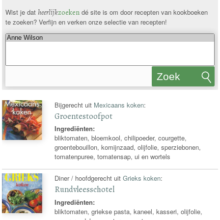
Wist je dat
heerlijk
zoeken
dé site is om door recepten van kookboeken
te zoeken? Verfijn en verken onze selectie van recepten!
Zoek
recepten
Bijgerecht uit
Mexicaans koken
:
Groentestoofpot
Ingrediënten:
bliktomaten, bloemkool, chilipoeder, courgette,
groentebouillon, komijnzaad, olijfolie, sperziebonen,
tomatenpuree, tomatensap, ui en wortels
Diner / hoofdgerecht uit
Grieks koken
:
Rundvleesschotel
Ingrediënten:
bliktomaten, griekse pasta, kaneel, kasseri, olijfolie,