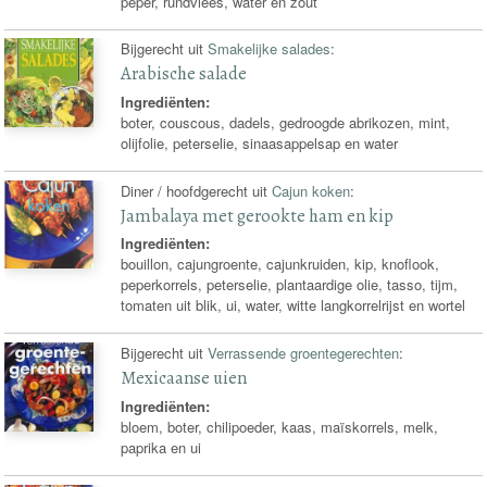
peper, rundvlees, water en zout
Bijgerecht uit
Smakelijke salades
:
Arabische salade
Ingrediënten:
boter, couscous, dadels, gedroogde abrikozen, mint,
olijfolie, peterselie, sinaasappelsap en water
Diner / hoofdgerecht uit
Cajun koken
:
Jambalaya met gerookte ham en kip
Ingrediënten:
bouillon, cajungroente, cajunkruiden, kip, knoflook,
peperkorrels, peterselie, plantaardige olie, tasso, tijm,
tomaten uit blik, ui, water, witte langkorrelrijst en wortel
Bijgerecht uit
Verrassende groentegerechten
:
Mexicaanse uien
Ingrediënten:
bloem, boter, chilipoeder, kaas, maïskorrels, melk,
paprika en ui