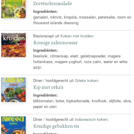
Zeevruchtensalade
Ingrediënten:
garnalen, inktvis, kropsla, mosselen, peterselie, room en
thousand islands dressing
Basisrecept uit
Koken met kruiden
:
Romige zalmmousse
Ingrediënten:
bieslook, citroensap, eiwit, gelatinepoeder, magere
huttenkase, magere yoghurt, roze zalm, water en witte
azijn
Diner / hoofdgerecht uit
Grieks koken
:
Kip met orka's
Ingrediënten:
bliktomaten, boter, kipkarbonade, knoflook, olijfolie, okra,
peper en uien
Diner / hoofdgerecht uit
Indonesisch koken
:
Kruidige gebakken vis
Ingrediënten: