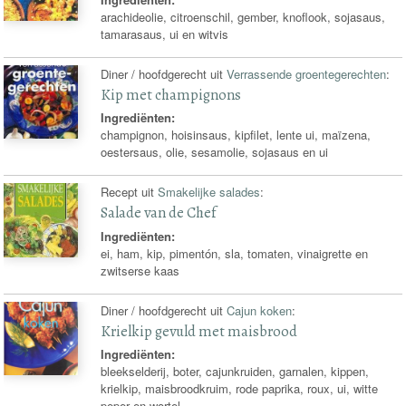
arachideolie, citroenschil, gember, knoflook, sojasaus,
tamarasaus, ui en witvis
Diner / hoofdgerecht uit
Verrassende groentegerechten
:
Kip met champignons
Ingrediënten:
champignon, hoisinsaus, kipfilet, lente ui, maïzena,
oestersaus, olie, sesamolie, sojasaus en ui
Recept uit
Smakelijke salades
:
Salade van de Chef
Ingrediënten:
ei, ham, kip, pimentón, sla, tomaten, vinaigrette en
zwitserse kaas
Diner / hoofdgerecht uit
Cajun koken
:
Krielkip gevuld met maisbrood
Ingrediënten:
bleekselderij, boter, cajunkruiden, garnalen, kippen,
krielkip, maisbroodkruim, rode paprika, roux, ui, witte
peper en wortel