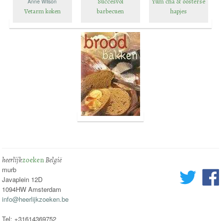
Succesvol
Yum cha & oosterse
Anne Wilson
Vetarm koken
barbecuen
hapjes
heerlijk
zoeken
België
murb
Javaplein 12D
1094HW Amsterdam
info@heerlijkzoeken.be
Tel: +31614369752