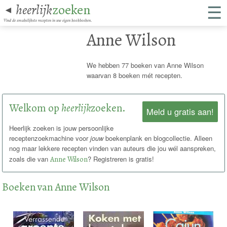
☰
heerlijk
zoeken
◄
Vind de smakelijkste recepten in uw eigen kookboeken.
Anne Wilson
We hebben 77 boeken van Anne Wilson
waarvan 8 boeken mét recepten.
Welkom op
heerlijk
zoeken.
Meld u gratis aan!
Heerlijk zoeken is jouw persoonlijke
receptenzoekmachine voor
jouw
boekenplank en blogcollectie. Alleen
nog maar lekkere recepten vinden van auteurs die jou wél aanspreken,
zoals die van
Anne Wilson
? Registreren is gratis!
Boeken van Anne Wilson