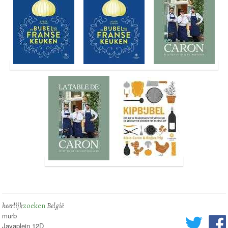
heerlijk
zoeken
België
murb
Javaplein 12D