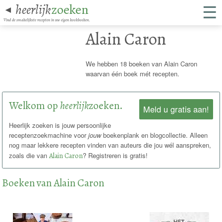
☰
heerlijk
zoeken
◄
Vind de smakelijkste recepten in uw eigen kookboeken.
Alain Caron
We hebben 18 boeken van Alain Caron
waarvan één boek mét recepten.
Welkom op
heerlijk
zoeken.
Meld u gratis aan!
Heerlijk zoeken is jouw persoonlijke
receptenzoekmachine voor
jouw
boekenplank en blogcollectie. Alleen
nog maar lekkere recepten vinden van auteurs die jou wél aanspreken,
zoals die van
Alain Caron
? Registreren is gratis!
Boeken van Alain Caron