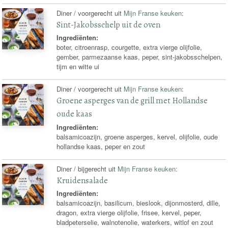
Diner / voorgerecht uit
Mijn Franse keuken
:
Sint-Jakobsschelp uit de oven
Ingrediënten:
boter, citroenrasp, courgette, extra vierge olijfolie,
gember, parmezaanse kaas, peper, sint-jakobsschelpen,
tijm en witte ui
Diner / voorgerecht uit
Mijn Franse keuken
:
Groene asperges van de grill met Hollandse
oude kaas
Ingrediënten:
balsamicoazijn, groene asperges, kervel, olijfolie, oude
hollandse kaas, peper en zout
Diner / bijgerecht uit
Mijn Franse keuken
:
Kruidensalade
Ingrediënten:
balsamicoazijn, basilicum, bieslook, dijonmosterd, dille,
dragon, extra vierge olijfolie, frisee, kervel, peper,
bladpeterselie, walnotenolie, waterkers, witlof en zout