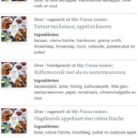
melk en zout
Diner / nagerecht uit
Mijn Franse keuken
:
Tartaar van banaan, appel en limoen
Ingrediënten:
banaan, crème fraîche, frambozen, granny smith,
limoenrasp, limoensap, munt, notenolie, poedersuiker en
suiker
Diner / hoofdgerecht uit
Mijn Franse keuken
:
Kalfszwezerik met sla en oesterzwammen
Ingrediënten:
banaansjalot, boter, honing, kalfszwezerik, little gem,
oesterzwammen, peper, romainesla, citroenvinaigrette en
zout
Diner / nagerecht uit
Mijn Franse keuken
:
Ongekeerde appeltaart met crème fraiche
Ingrediënten:
boter, crème fraîche, korstdeeg, suiker en zoetzure appel