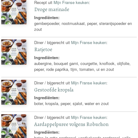
Recept uit
Mijn Franse keuken
:
Droge marinade
Ingrediënten:
gemberpoeder, nootmuskaat, peper, steranijspoeder en
zout
Diner / bijgerecht uit
Mijn Franse keuken
:
Ratjetoe
Ingrediënten:
aubergine, bouquet garni, courgette, knoflook, olijfolie,
peper, rode paprika, tijm, tomaten, ui en zout
Diner / bijgerecht uit
Mijn Franse keuken
:
Gestoofde kropsla
Ingrediënten:
boter, kropsla, peper, sjalot, water en zout
Diner / bijgerecht uit
Mijn Franse keuken
:
Aardappelpuree volgens Robuchon
Ingrediënten:
boter, la ratte aardappel, vastkokende aardappel, volle