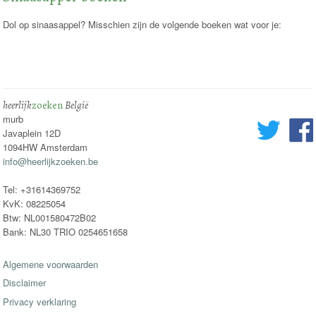
Dol op sinaasappel? Misschien zijn de volgende boeken wat voor je:
heerlijk
zoeken
België
murb
Javaplein 12D
1094HW Amsterdam
info@heerlijkzoeken.be
Tel: +31614369752
KvK: 08225054
Btw: NL001580472B02
Bank: NL30 TRIO 0254651658
Algemene voorwaarden
Disclaimer
Privacy verklaring