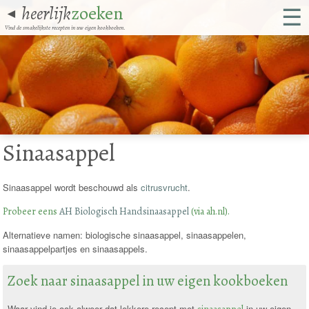
☰
heerlijk
zoeken
◄
Vind de smakelijkste recepten in uw eigen kookboeken.
Sinaasappel
Sinaasappel wordt beschouwd als
citrusvrucht
.
Probeer eens
AH Biologisch Handsinaasappel
(via ah.nl).
Alternatieve namen: biologische sinaasappel, sinaasappelen,
sinaasappelpartjes en sinaasappels.
Zoek naar sinaasappel in uw eigen kookboeken
Waar vind je ook alweer dat lekkere recept met
sinaasappel
in uw eigen