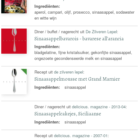
Ingrediënten:
aperol, campari, olijf, prosecco, sinaasappel, sodawater
en witte wijn
Diner / buffet / nagerecht uit
De Zilveren Lepel
:
Sinaasappelbavarois - bavarese all'arancia
Ingrediënten:
bladgelatine, fijne kristalsuiker, gekonfijte sinaasappel,
ongezoete gecondenseerde melk en sinaasappel
Recept uit
de zilveren lepel
:
Sinaasappelmousse met Grand Marnier
Ingrediënten:
sinaasappel
Diner / nagerecht uit
delicious. magazine - 2013-04
:
Sinaasappelcakejes, Siciliaanse
Ingrediënten:
sinaasappel
Recept uit
delicious. magazine - 2007-01
: