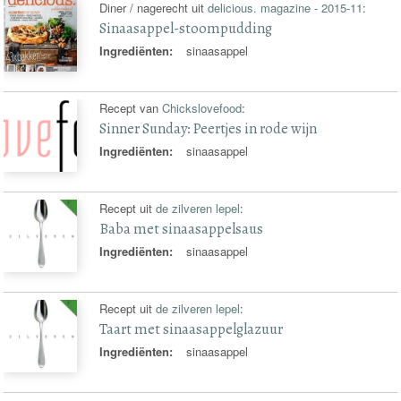
Diner / nagerecht uit
delicious. magazine - 2015-11
:
Sinaasappel-stoompudding
Ingrediënten:
sinaasappel
Recept van
Chickslovefood
:
Sinner Sunday: Peertjes in rode wijn
Ingrediënten:
sinaasappel
Recept uit
de zilveren lepel
:
Baba met sinaasappelsaus
Ingrediënten:
sinaasappel
Recept uit
de zilveren lepel
:
Taart met sinaasappelglazuur
Ingrediënten:
sinaasappel