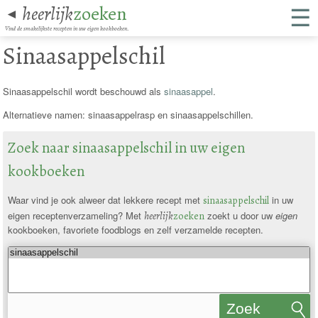
☰
heerlijk
zoeken
◄
Vind de smakelijkste recepten in uw eigen kookboeken.
Sinaasappelschil
Sinaasappelschil wordt beschouwd als
sinaasappel
.
Alternatieve namen: sinaasappelrasp en sinaasappelschillen.
Zoek naar sinaasappelschil in uw eigen
kookboeken
Waar vind je ook alweer dat lekkere recept met
sinaasappelschil
in uw
eigen receptenverzameling? Met
heerlijk
zoeken
zoekt u door uw
eigen
kookboeken, favoriete foodblogs en zelf verzamelde recepten.
Zoek