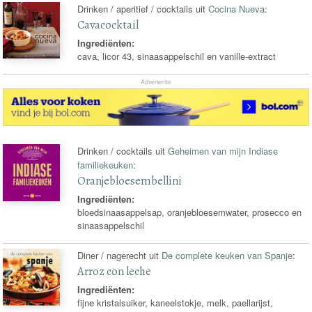
Drinken / aperitief / cocktails uit
Cocina Nueva
:
Cavacocktail
Ingrediënten:
cava, licor 43, sinaasappelschil en vanille-extract
Advertentie
Drinken / cocktails uit
Geheimen van mijn Indiase
familiekeuken
:
Oranjebloesembellini
Ingrediënten:
bloedsinaasappelsap, oranjebloesemwater, prosecco en
sinaasappelschil
Diner / nagerecht uit
De complete keuken van Spanje
:
Arroz con leche
Ingrediënten:
fijne kristalsuiker, kaneelstokje, melk, paellarijst,