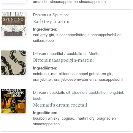
amandel, sinaasappels en sinaasappelschil
Drinken uit
Spuntino
:
Earl Grey-martini
Ingrediënten:
earl grey-gin, sinaasappelbitter, sinaasappelschil en
suikersiroop
Drinken / aperitief / cocktails uit
Morito
:
Bittersinaasappelgin-martini
Ingrediënten:
cointreau, met bittersinaasappel getrokken gin,
oranjebitter, oranjebloesemwater en sinaasappelschil
Drinken / cocktails uit
Elseviers cocktail en longdrink
boek
:
Mermaid's dream cocktail
Ingrediënten:
bourbon whisky, cognac, martini dry, oragnac en
sinaasappelschil