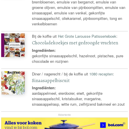
brembloemen, emulsie van bergamot, emulsie van
groene olijven, emulsie van pijnboompitten, emulsie van
sinaasappel, emulsie van venkel, gekonfijte
sinaasappelschil, oliekaramel, pijnboompitten, tong en
venkelbloemen
Bij de koffie uit
Het Grote Larousse Patisserieboek
:
Chocoladekoekjes met gedroogde vruchten
Ingrediënten:
gekonfijte sinaasappelschil, hazelnoot, pistaches, pure
chocolade en rozijnen
Diner / nagerecht / bij de koffie uit
1080 recepten
:
Sinaasappelbiscuit
Ingrediënten:
aardappelmeel, eierdooier, eiwit, gekonfijte
sinaasappelschil, kristalsuiker, margarine,
sinaasappelrasp, witte rum, zelfrijzend bakmeel en zout
Advertentie