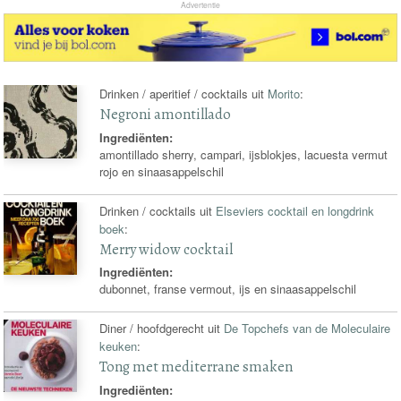
Advertentie
Drinken / aperitief / cocktails uit
Morito
:
Negroni amontillado
Ingrediënten:
amontillado sherry, campari, ijsblokjes, lacuesta vermut
rojo en sinaasappelschil
Drinken / cocktails uit
Elseviers cocktail en longdrink
boek
:
Merry widow cocktail
Ingrediënten:
dubonnet, franse vermout, ijs en sinaasappelschil
Diner / hoofdgerecht uit
De Topchefs van de Moleculaire
keuken
:
Tong met mediterrane smaken
Ingrediënten: