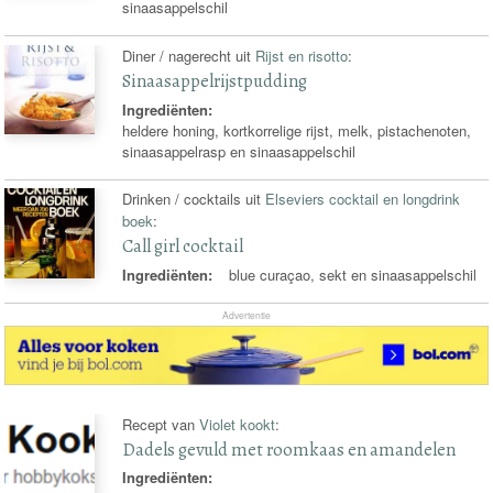
sinaasappelschil
Diner / nagerecht uit
Rijst en risotto
:
Sinaasappelrijstpudding
Ingrediënten:
heldere honing, kortkorrelige rijst, melk, pistachenoten,
sinaasappelrasp en sinaasappelschil
Drinken / cocktails uit
Elseviers cocktail en longdrink
boek
:
Call girl cocktail
Ingrediënten:
blue curaçao, sekt en sinaasappelschil
Advertentie
Recept van
Violet kookt
:
Dadels gevuld met roomkaas en amandelen
Ingrediënten: