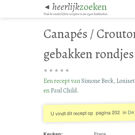
heerlijk
zoeken
◄
Vind de smakelijkste recepten in uw eigen kookboeken.
Canapés / Crouto
gebakken rondjes
★
★
★
★
★
Een recept van
Simone Beck
,
Louiset
en
Paul Child
.
De 
in
pagina 202
U vindt dit recept op
Keuken:
Frans