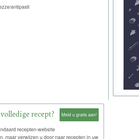
ezze/antipasti
 volledige recept?
Meld u gratis aan!
andaard recepten-website
en, maar verwijzen u door naar recepten in uw