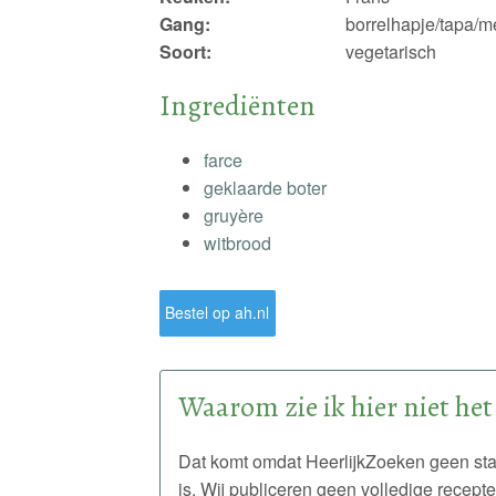
Gang:
borrelhapje/tapa/m
Soort:
vegetarisch
Ingrediënten
farce
geklaarde boter
gruyère
witbrood
Bestel op ah.nl
Waarom zie ik hier niet het
Dat komt omdat HeerlijkZoeken geen st
is. Wij publiceren geen volledige recept