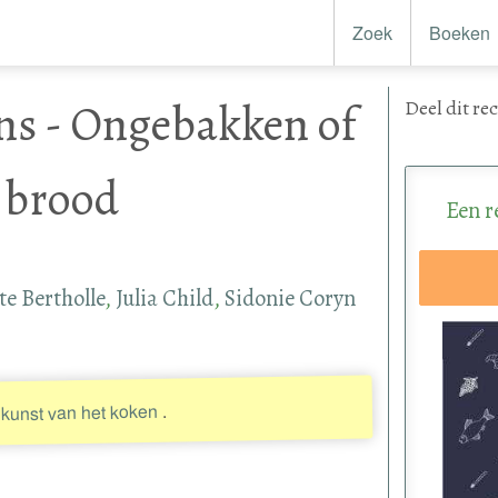
Zoek
Boeken
ns - Ongebakken of
Deel
dit re
 brood
Een r
te Bertholle
,
Julia Child
,
Sidonie Coryn
.
kunst van het koken