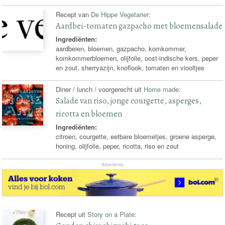
Recept van
De Hippe Vegetarier
:
Aardbei-tomaten gazpacho met bloemensalade
Ingrediënten:
aardbeien, bloemen, gazpacho, komkommer,
komkommerbloemen, olijfolie, oost-indische kers, peper
en zout, sherryazijn, knoflook, tomaten en viooltjes
Diner / lunch / voorgerecht uit
Home made
:
Salade van riso, jonge courgette, asperges,
ricotta en bloemen
Ingrediënten:
citroen, courgette, eetbare bloemetjes, groene asperge,
honing, olijfolie, peper, ricotta, riso en zout
Advertentie
Recept uit
Story on a Plate
: