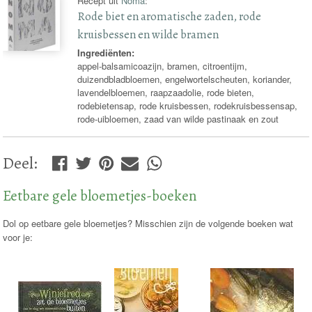
Recept uit
Noma
:
Rode biet en aromatische zaden, rode
kruisbessen en wilde bramen
Ingrediënten:
appel-balsamicoazijn, bramen, citroentijm,
duizendbladbloemen, engelwortelscheuten, koriander,
lavendelbloemen, raapzaadolie, rode bieten,
rodebietensap, rode kruisbessen, rodekruisbessensap,
rode-uibloemen, zaad van wilde pastinaak en zout
Deel
:
Eetbare gele bloemetjes-boeken
Dol op eetbare gele bloemetjes? Misschien zijn de volgende boeken wat
voor je: