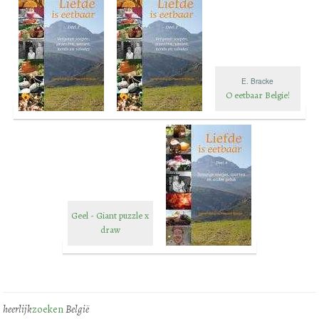
E. Bracke
O eetbaar Belgie!
Geel - Giant puzzle x
draw
heerlijk
zoeken
België