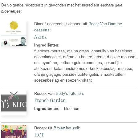
De volgende recepten zijn gevonden met het ingredient
eetbare gele
bloemetjes
:
Diner / nagerecht / dessert uit
Roger Van Damme
desserts
:
Akina
Ingrediënten:
5 spices-mousse, atsina cress, chantilly van hazelnoot,
chocoladegelei, crème au beurre, crème d epice-mousse,
dulceycrème, eetbare gele bloemetjes, gekonfijte
abrikozen, kalamansicrémeux, koekjesbeslag, mousse,
oranje glaçage, passievruchtengelei, smaakstoffen,
soezenbeslag en soezenkrokant
Recept van
Betty's Kitchen
:
French Garden
Ingrediënten:
bloemen
Recept uit
Brouw het zelf
:
HOP