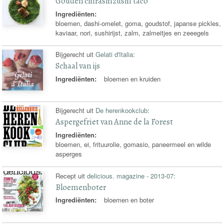
Gouden chirashizushi taco
Ingrediënten:
bloemen, dashi-omelet, goma, goudstof, japanse pickles,
kaviaar, nori, sushirijst, zalm, zalmeitjes en zeeegels
Bijgerecht uit
Gelati d'Italia
:
Schaal van ijs
Ingrediënten:
bloemen en kruiden
Bijgerecht uit
De herenkookclub
:
Aspergefriet van Anne de la Forest
Ingrediënten:
bloemen, ei, frituurolie, gomasio, paneermeel en wilde
asperges
Recept uit
delicious. magazine - 2013-07
:
Bloemenboter
Ingrediënten:
bloemen en boter