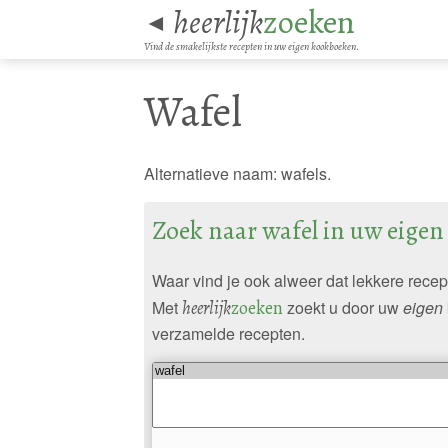
heerlijk
zoeken
◄
Vind de smakelijkste recepten in uw eigen kookboeken.
Wafel
Alternatieve naam: wafels.
Zoek naar wafel in uw eige
Waar vind je ook alweer dat lekkere rece
Met
heerlijk
zoeken
zoekt u door uw
eigen
verzamelde recepten.