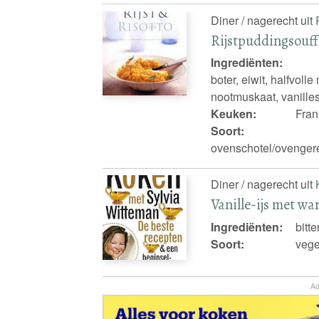
Diner / nagerecht uit
Rijstpuddingsouff
Ingrediënten:
boter, eiwit, halfvolle
nootmuskaat, vanilles
Keuken:
Fran
Soort:
ovenschotel/ovengerech
Diner / nagerecht uit
Vanille-ijs met w
Ingrediënten:
bitt
Soort:
vege
Ad