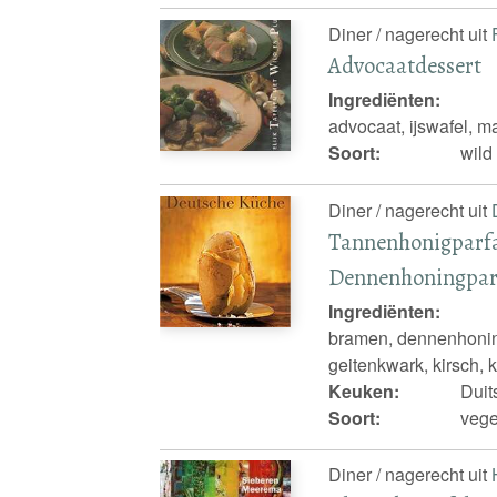
Diner / nagerecht uit
Advocaatdessert
Ingrediënten:
advocaat, ijswafel, ma
Soort:
wild 
Diner / nagerecht uit
Tannenhonigparfa
Dennenhoningpar
Ingrediënten:
bramen, dennenhoning,
geitenkwark, kirsch, 
Keuken:
Duit
Soort:
vege
Diner / nagerecht uit