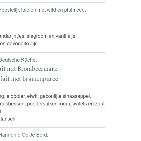
Feestelijk tafelen met wild en pluimvee
:
ndarijntjes, slagroom en vanilleijs
en gevogelte / ijs
Deutsche Küche
:
it mit Brombeermark -
fait met bramenpuree
 eidooier, eiwit, geconfijte sinaasappel,
kruisbessen, poedersuiker, room, wafels en zout
s
tarisch
Harmonie Op Je Bord
: