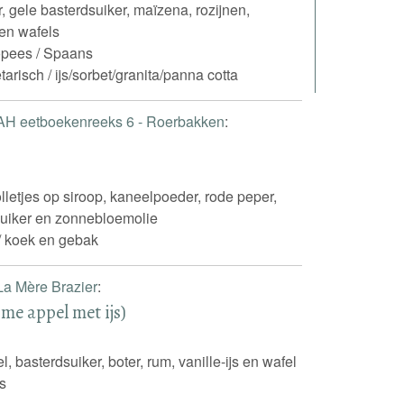
, gele basterdsuiker, maïzena, rozijnen,
 en wafels
pees / Spaans
tarisch / ijs/sorbet/granita/panna cotta
AH eetboekenreeks 6 - Roerbakken
:
lletjes op siroop, kaneelpoeder, rode peper,
dsuiker en zonnebloemolie
t / koek en gebak
La Mère Brazier
:
e appel met ijs)
, basterdsuiker, boter, rum, vanille-ijs en wafel
s