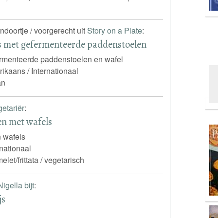
endoortje / voorgerecht uit
Story on a Plate
:
s met gefermenteerde paddenstoelen
rmenteerde paddenstoelen en wafel
ikaans / Internationaal
an
etariër
:
en met wafels
n wafels
rnationaal
elet/frittata / vegetarisch
Nigella bijt
:
js