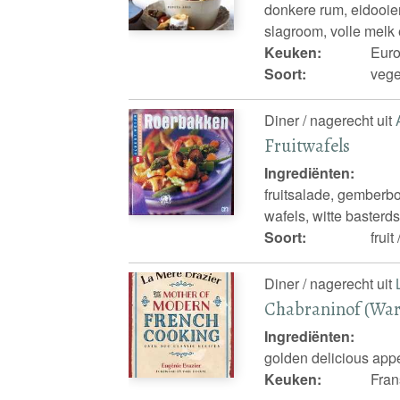
donkere rum, eidooier
slagroom, volle melk
Keuken:
Euro
Soort:
vege
Diner / nagerecht uit
Fruitwafels
Ingrediënten:
fruitsalade, gemberbo
wafels, witte baster
Soort:
frui
Diner / nagerecht uit
Chabraninof (Warm
Ingrediënten:
golden delicious appel
Keuken:
Fran