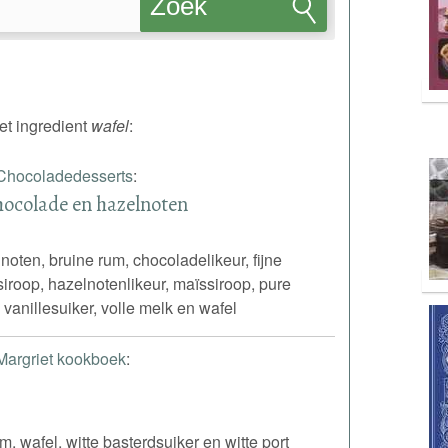
Zoek
recepten
et ingredient
wafel
:
Chocoladedesserts
:
hocolade en hazelnoten
noten, bruine rum, chocoladelikeur, fijne
esiroop, hazelnotenlikeur, maïssiroop, pure
vanillesuiker, volle melk en wafel
Margriet kookboek
:
, wafel, witte basterdsuiker en witte port