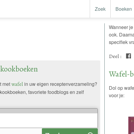
Zoek
Boeken
Wanneer je 
ook. Daarna
specifiek 
Deel
:
n kookboeken
Wafel-
pt met
wafel
in uw eigen receptenverzameling?
Dol op wafe
kookboeken, favoriete foodblogs en zelf
voor je: