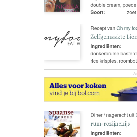
double cream, poeder
Soort:
zoet 
Recept van
Oh my fo
Zelfgemaakte Lio
Ingrediënten:
donkerbruine baster
rice krispies, roombo
Ad
Diner / nagerecht uit
rum-rozijnenijs
Ingrediënten: