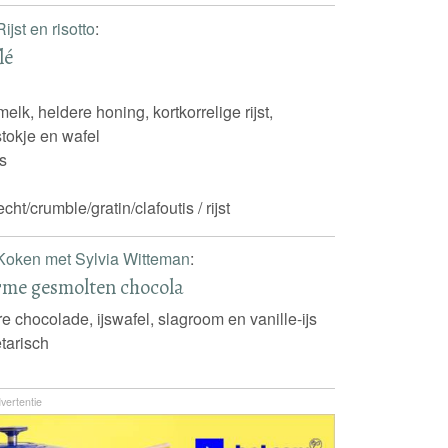
Rijst en risotto
:
lé
 melk, heldere honing, kortkorrelige rijst,
tokje en wafel
s
t/crumble/gratin/clafoutis / rijst
Koken met Sylvia Witteman
:
arme gesmolten chocola
ere chocolade, ijswafel, slagroom en vanille-ijs
tarisch
vertentie