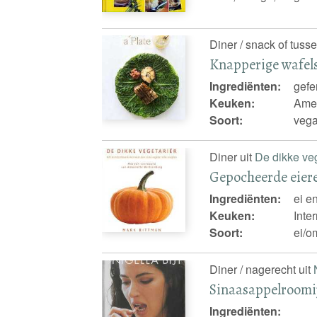
Diner / snack of tuss
Knapperige wafel
Ingrediënten:
gefe
Keuken:
Amer
Soort:
veg
Diner uit
De dikke veg
Gepocheerde eier
Ingrediënten:
ei e
Keuken:
Inte
Soort:
ei/om
Diner / nagerecht uit
Sinaasappelroomi
Ingrediënten: