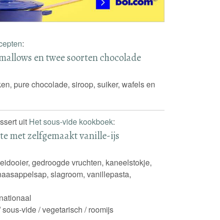
cepten
:
mallows en twee soorten chocolade
n, pure chocolade, siroop, suiker, wafels en
ssert uit
Het sous-vide kookboek
:
e met zelfgemaakt vanille-ijs
 eidooier, gedroogde vruchten, kaneelstokje,
sinaasappelsap, slagroom, vanillepasta,
l
rnationaal
 / sous-vide / vegetarisch / roomijs