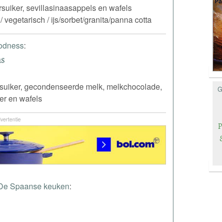
suiker, sevillasinaasappels en wafels
/ vegetarisch / ijs/sorbet/granita/panna cotta
odness
:
ns
dsuiker, gecondenseerde melk, melkchocolade,
G
ter en wafels
vertentie
De Spaanse keuken
: