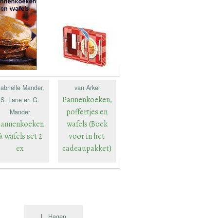
Francis van Arkel,
P van der Kruis, P.
van der Kruis en F.
abrielle Mander,
van Arkel
Pannenkoeken,
S. Lane en G.
poffertjes en
Mander
Pannenkoeken
wafels (Boek
& wafels set 2
voor in het
ex
cadeaupakket)
L. Hagen