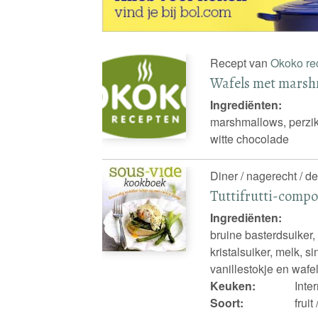
Recept van
Okoko re
Wafels met marsh
Ingrediënten:
marshmallows, perzike
witte chocolade
Diner / nagerecht / de
Tuttifrutti-compot
Ingrediënten:
bruine basterdsuiker,
kristalsuiker, melk, 
vanillestokje en wafe
Keuken:
Inte
Soort:
fruit