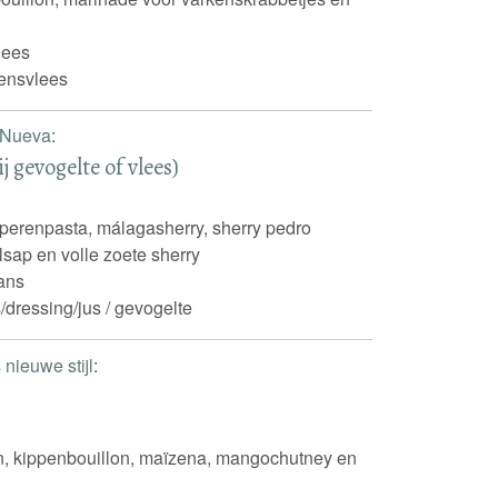
nees
ensvlees
 Nueva
:
 gevogelte of vlees)
perenpasta, málagasherry, sherry pedro
sap en volle zoete sherry
ans
/dressing/jus / gevogelte
nieuwe stijl
:
ijn, kippenbouillon, maïzena, mangochutney en