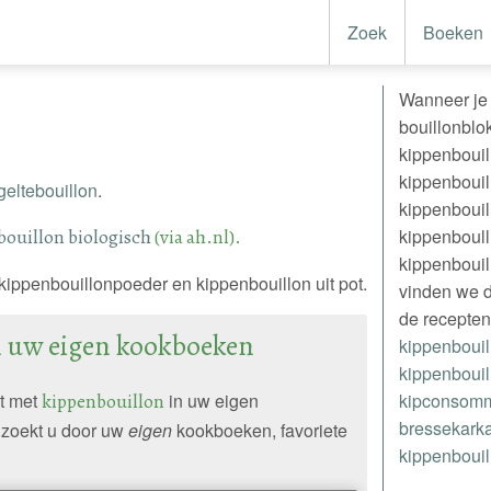
Zoek
Boeken
Wanneer je 
bouillonblok
kippenbouil
kippenbouil
eltebouillon
.
kippenbouil
bouillon biologisch
(via ah.nl).
kippenboulli
kippenbouill
kippenbouillonpoeder en kippenbouillon uit pot.
vinden we d
de recepten
n uw eigen kookboeken
kippenbouil
kippenbouil
pt met
kippenbouillon
in uw eigen
kipconsom
bressekark
zoekt u door uw
eigen
kookboeken, favoriete
kippenbouil