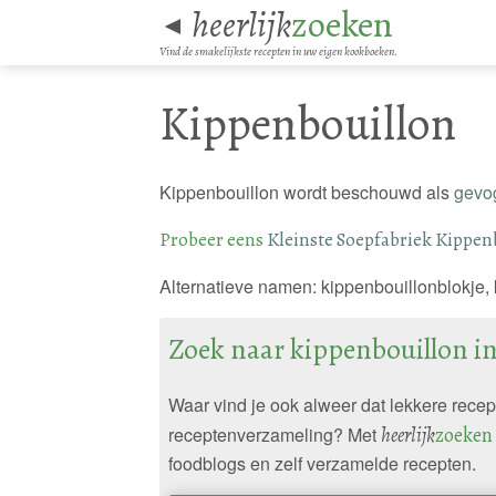
heerlijk
zoeken
◄
Vind de smakelijkste recepten in uw eigen kookboeken.
Kippenbouillon
Kippenbouillon wordt beschouwd als
gevog
Probeer eens
Kleinste Soepfabriek Kippen
Alternatieve namen: kippenbouillonblokje, 
Zoek naar kippenbouillon i
Waar vind je ook alweer dat lekkere rece
receptenverzameling? Met
heerlijk
zoeken
foodblogs en zelf verzamelde recepten.