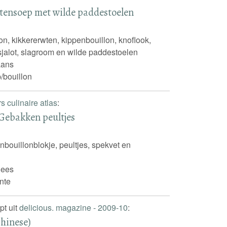
tensoep met wilde paddestoelen
lon, kikkererwten, kippenbouillon, knoflook,
 sjalot, slagroom en wilde paddestoelen
iaans
/bouillon
s culinaire atlas
:
 Gebakken peultjes
nbouillonblokje, peultjes, spekvet en
nees
nte
pt uit
delicious. magazine - 2009-10
:
hinese)