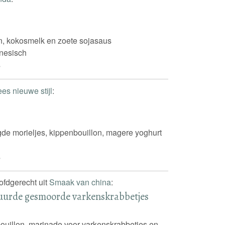
on, kokosmelk en zoete sojasaus
nesisch
s
es nieuwe stijl
:
gde morieljes, kippenbouillon, magere yoghurt
s
oofdgerecht uit
Smaak van china
:
ituurde gesmoorde varkenskrabbetjes
bouillon, marinade voor varkenskrabbetjes en