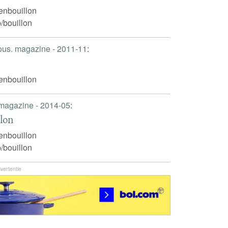
enbouillon
/bouillon
ious. magazine - 2011-11
:
enbouillon
 magazine - 2014-05
:
lon
enbouillon
/bouillon
vertentie