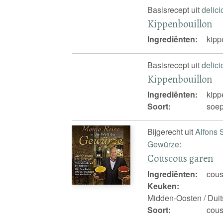
Basisrecept uit
delic
Kippenbouillon
Ingrediënten:
kipp
Basisrecept uit
delic
Kippenbouillon
Ingrediënten:
kipp
Soort:
soep
Bijgerecht uit
Alfons 
Gewürze
:
Couscous garen
Ingrediënten:
cous
Keuken:
Midden-Oosten / Duits
Soort:
cou