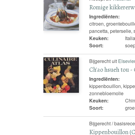
Romige kikkererw
Ingrediënten:
citroen, groentebouil
pancetta, peterselie,
Keuken:
Ital
Soort:
soep
Bijgerecht uit
Elsevier
Ch'ao hsueh tou -
Ingrediënten:
kippenbouillon, kippe
zonnebloemolie
Keuken:
Chi
Soort:
groe
Bijgerecht / basisrece
Kippenbouillon (C