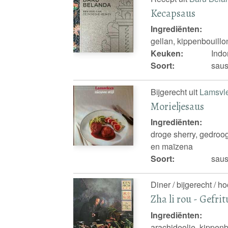
Kecapsaus
Ingrediënten:
gellan, kippenbouill
Keuken:
Indo
Soort:
sau
Bijgerecht uit
Lamsvle
Morieljesaus
Ingrediënten:
droge sherry, gedroo
en maïzena
Soort:
sau
Diner / bijgerecht / h
Zha li rou - Gefr
Ingrediënten:
arachideolie, kippen