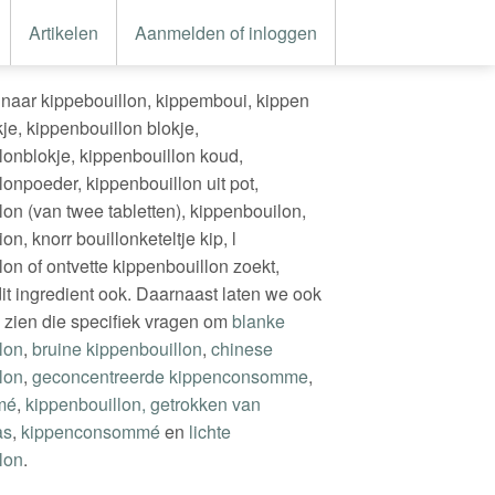
Artikelen
Aanmelden of inloggen
naar kippebouillon, kippemboui, kippen
je, kippenbouillon blokje,
lonblokje, kippenbouillon koud,
lonpoeder, kippenbouillon uit pot,
lon (van twee tabletten), kippenbouilon,
on, knorr bouillonketeltje kip, l
on of ontvette kippenbouillon zoekt,
it ingredient ook. Daarnaast laten we ook
 zien die specifiek vragen om
blanke
lon
,
bruine kippenbouillon
,
chinese
lon
,
geconcentreerde kippenconsomme
,
mé
,
kippenbouillon, getrokken van
as
,
kippenconsommé
en
lichte
lon
.