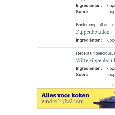
Ingrediënten:
kipp
Soort:
soep
Basisrecept uit
delic
Kippenbouillon
Ingrediënten:
kipp
Recept uit
delicious.
Witte kippenbouil
Ingrediënten:
kipp
Soort:
soep
Ad