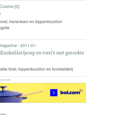
Cuisine [3]
:
b
uurvet, hanenkam en kippenbouillon
gelte
 magazine - 2011-01
:
nolselderijsoep en tosti’s met gerookte
okte forel, kippenbouillon en knolselderij
vertentie
nda
: