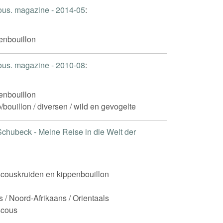
ious. magazine - 2014-05
:
enbouillon
ious. magazine - 2010-08
:
enbouillon
/bouillon / diversen / wild en gevogelte
Schubeck - Meine Reise in die Welt der
couskruiden en kippenbouillon
 / Noord-Afrikaans / Orientaals
scous