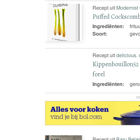
Recept uit
Modernist 
Puffed Cockscom
Ingrediënten:
frit
Soort:
gevo
Recept uit
delicious.
Kippenbouillon52 K
forel
Ingrediënten:
gero
Ad
Recept uit
Baru Bela