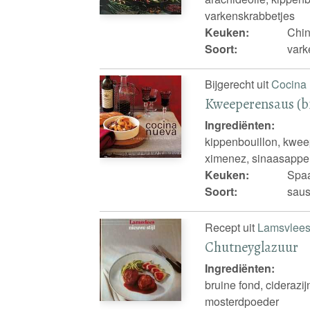
varkenskrabbetjes
Keuken:
Chi
Soort:
vark
Bijgerecht uit
Cocina
Kweeperensaus (bij
Ingrediënten:
kippenbouillon, kwee
ximenez, sinaasappel
Keuken:
Spa
Soort:
saus
Recept uit
Lamsvlees 
Chutneyglazuur
Ingrediënten:
bruine fond, cideraz
mosterdpoeder