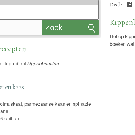
Deel
:
Kippenb
Zoek
Dol op kipp
recepten
boeken wat 
recepten
et ingredient
kippenbouillon
:
ei en kaas
nootmuskaat, parmezaanse kaas en spinazie
iaans
/bouillon