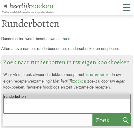
☰
heerlijk
zoeken
◄
Vind de smakelijkste recepten in uw eigen kookboeken.
Runderbotten
Runderbotten wordt beschouwd als
rund
.
Alternatieve namen: runderbeenderen, runderschenkel en soepbeen.
Zoek naar runderbotten in uw eigen kookboeken
Waar vind je ook alweer dat lekkere recept met
runderbotten
in uw
eigen receptenverzameling? Met
heerlijk
zoeken
zoekt u door uw
eigen
kookboeken, favoriete foodblogs en zelf verzamelde recepten.
Zoek
recepten