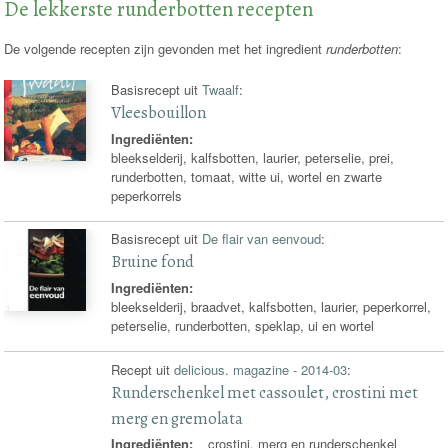
De lekkerste runderbotten recepten
De volgende recepten zijn gevonden met het ingredient
runderbotten
:
Basisrecept uit
Twaalf
:
Vleesbouillon
Ingrediënten:
bleekselderij, kalfsbotten, laurier, peterselie, prei,
runderbotten, tomaat, witte ui, wortel en zwarte
peperkorrels
Basisrecept uit
De flair van eenvoud
:
Bruine fond
Ingrediënten:
bleekselderij, braadvet, kalfsbotten, laurier, peperkorrel,
peterselie, runderbotten, speklap, ui en wortel
Recept uit
delicious. magazine - 2014-03
:
Runderschenkel met cassoulet, crostini met
merg en gremolata
Ingrediënten:
crostini, merg en runderschenkel