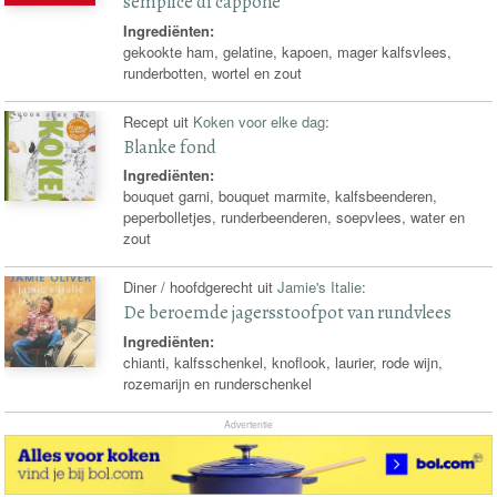
semplice di cappone
Ingrediënten:
gekookte ham, gelatine, kapoen, mager kalfsvlees,
runderbotten, wortel en zout
Recept uit
Koken voor elke dag
:
Blanke fond
Ingrediënten:
bouquet garni, bouquet marmite, kalfsbeenderen,
peperbolletjes, runderbeenderen, soepvlees, water en
zout
Diner / hoofdgerecht uit
Jamie's Italie
:
De beroemde jagersstoofpot van rundvlees
Ingrediënten:
chianti, kalfsschenkel, knoflook, laurier, rode wijn,
rozemarijn en runderschenkel
Advertentie