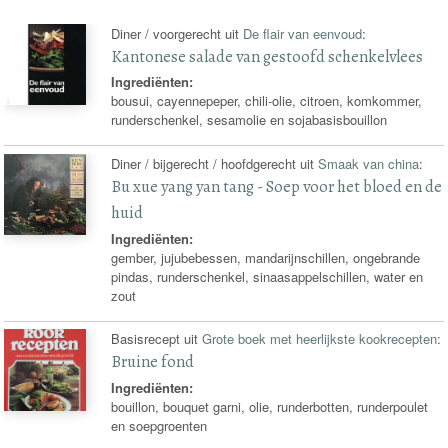
Diner / voorgerecht uit
De flair van eenvoud
:
Kantonese salade van gestoofd schenkelvlees
Ingrediënten:
bousui, cayennepeper, chili-olie, citroen, komkommer,
runderschenkel, sesamolie en sojabasisbouillon
Diner / bijgerecht / hoofdgerecht uit
Smaak van china
:
Bu xue yang yan tang - Soep voor het bloed en de
huid
Ingrediënten:
gember, jujubebessen, mandarijnschillen, ongebrande
pindas, runderschenkel, sinaasappelschillen, water en
zout
Basisrecept uit
Grote boek met heerlijkste kookrecepten
:
Bruine fond
Ingrediënten:
bouillon, bouquet garni, olie, runderbotten, runderpoulet
en soepgroenten