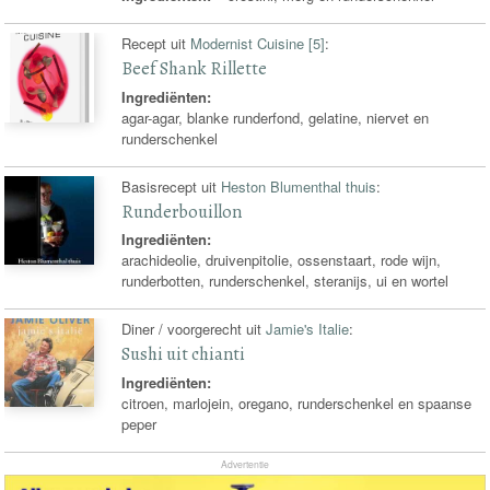
Recept uit
Modernist Cuisine [5]
:
Beef Shank Rillette
Ingrediënten:
agar-agar, blanke runderfond, gelatine, niervet en
runderschenkel
Basisrecept uit
Heston Blumenthal thuis
:
Runderbouillon
Ingrediënten:
arachideolie, druivenpitolie, ossenstaart, rode wijn,
runderbotten, runderschenkel, steranijs, ui en wortel
Diner / voorgerecht uit
Jamie's Italie
:
Sushi uit chianti
Ingrediënten:
citroen, marlojein, oregano, runderschenkel en spaanse
peper
Advertentie