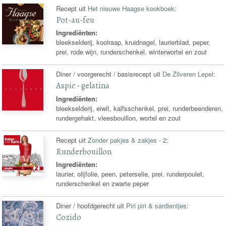
Recept uit
Het nieuwe Haagse kookboek
:
Pot-au-feu
Ingrediënten:
bleekselderij, koolraap, kruidnagel, laurierblad, peper,
prei, rode wijn, runderschenkel, winterwortel en zout
Diner / voorgerecht / basisrecept uit
De Zilveren Lepel
:
Aspic - gelatina
Ingrediënten:
bleekselderij, eiwit, kalfsschenkel, prei, runderbeenderen,
rundergehakt, vleesbouillon, wortel en zout
Recept uit
Zonder pakjes & zakjes - 2
:
Runderbouillon
Ingrediënten:
laurier, olijfolie, peen, peterselie, prei, runderpoulet,
runderschenkel en zwarte peper
Diner / hoofdgerecht uit
Piri piri & sardientjes
:
Cozido