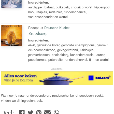
Ingrediënten:
aardappel, bataat, buikspek, chourico worst, kippenpoot,
kool, raapjes, rode biet, runderschenkel,
varkensschouder en wortel
Recept uit
Deutsche Küche
:
Broodsoep
Ingrediënten:
eiwit, gebruinde boter, gerookte champignons, gerookt
eekhoorntjesbrood, gevogeltefond, ijsblokjes,
jeneverbessen, knolselderij, korianderkorrels, laurier,
peperkorrels, peterselie, runderschenkel, tijm en wortel
Advertentie
Wanneer je naar runderbeenderen, runderschenkel of soepbeen zoekt,
vinden we dit ingredient ook.
Deel
: