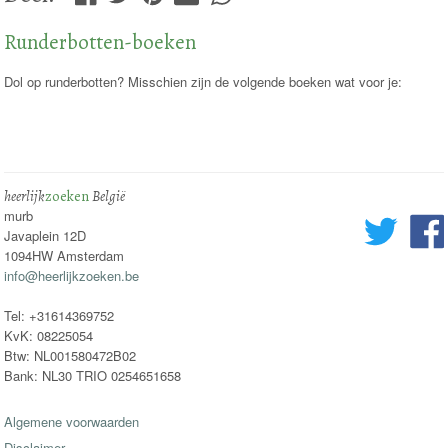
Runderbotten-boeken
Dol op runderbotten? Misschien zijn de volgende boeken wat voor je:
heerlijk
zoeken
België
murb
Javaplein 12D
1094HW Amsterdam
info@heerlijkzoeken.be
Tel: +31614369752
KvK: 08225054
Btw: NL001580472B02
Bank: NL30 TRIO 0254651658
Algemene voorwaarden
Disclaimer