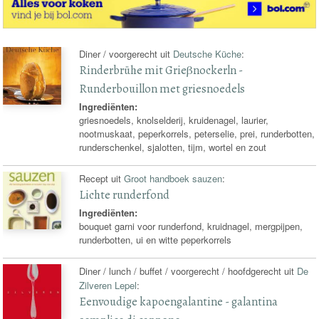
Diner / voorgerecht uit
Deutsche Küche
:
Rinderbrühe mit Grieβnockerln -
Runderbouillon met griesnoedels
Ingrediënten:
griesnoedels, knolselderij, kruidenagel, laurier,
nootmuskaat, peperkorrels, peterselie, prei, runderbotten,
runderschenkel, sjalotten, tijm, wortel en zout
Recept uit
Groot handboek sauzen
:
Lichte runderfond
Ingrediënten:
bouquet garni voor runderfond, kruidnagel, mergpijpen,
runderbotten, ui en witte peperkorrels
Diner / lunch / buffet / voorgerecht / hoofdgerecht uit
De
Zilveren Lepel
:
Eenvoudige kapoengalantine - galantina