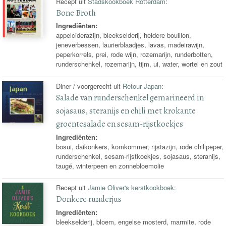
Recept uit
Stadskookboek Rotterdam
:
Bone Broth
Ingrediënten:
appelciderazijn, bleekselderij, heldere bouillon,
jeneverbessen, laurierblaadjes, lavas, madeirawijn,
peperkorrels, prei, rode wijn, rozemarijn, runderbotten,
runderschenkel, rozemarijn, tijm, ui, water, wortel en zout
Diner / voorgerecht uit
Retour Japan
:
Salade van runderschenkel gemarineerd in
sojasaus, steranijs en chili met krokante
groentesalade en sesam-rijstkoekjes
Ingrediënten:
bosui, daikonkers, komkommer, rijstazijn, rode chilipeper,
runderschenkel, sesam-rijstkoekjes, sojasaus, steranijs,
taugé, winterpeen en zonnebloemolie
Recept uit
Jamie Oliver's kerstkookboek
:
Donkere runderjus
Ingrediënten:
bleekselderij, bloem, engelse mosterd, marmite, rode