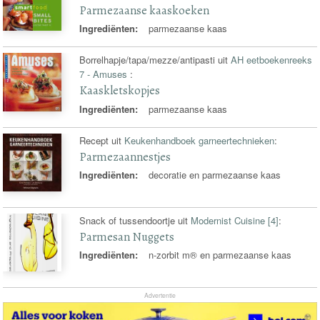
Parmezaanse kaaskoeken
Ingrediënten:
parmezaanse kaas
Borrelhapje/tapa/mezze/antipasti uit
AH eetboekenreeks
7 - Amuses
:
Kaaskletskopjes
Ingrediënten:
parmezaanse kaas
Recept uit
Keukenhandboek garneertechnieken
:
Parmezaannestjes
Ingrediënten:
decoratie en parmezaanse kaas
Snack of tussendoortje uit
Modernist Cuisine [4]
:
Parmesan Nuggets
Ingrediënten:
n-zorbit m® en parmezaanse kaas
Advertentie