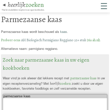
☰
heerlijk
zoeken
◄
Vind de smakelijkste recepten in uw eigen kookboeken.
Parmezaanse kaas
Parmezaanse kaas wordt beschouwd als
kaas
.
Probeer eens
AH Biologisch Parmigiano Reggiano 32+ stuk
(via ah.nl).
Alternatieve naam: parmigiano reggiano.
Zoek naar parmezaanse kaas in uw eigen
kookboeken
Waar vind je ook alweer dat lekkere recept met
parmezaanse kaas
in uw
eigen receptenverzameling? Met
heerlijk
zoeken
zoekt u door uw
eigen
kookboeken, favoriete foodblogs en zelf verzamelde recepten.