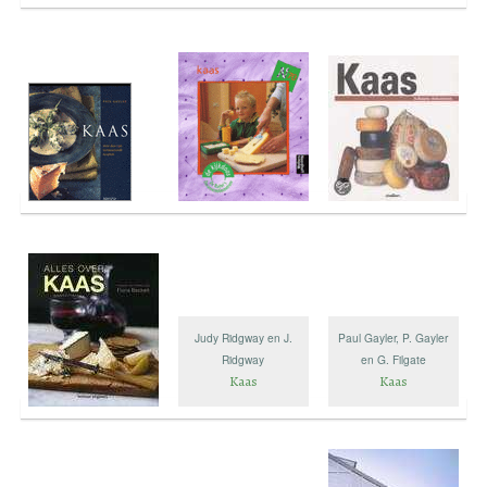
Judy Ridgway en J.
Paul Gayler, P. Gayler
Ridgway
en G. Filgate
Kaas
Kaas