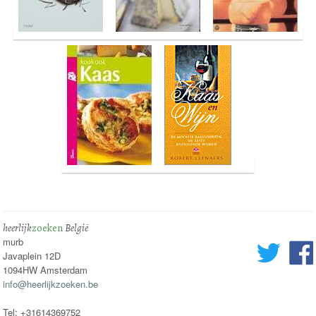
heerlijk
zoeken
België
murb
Javaplein 12D
1094HW Amsterdam
info@heerlijkzoeken.be
Tel: +31614369752