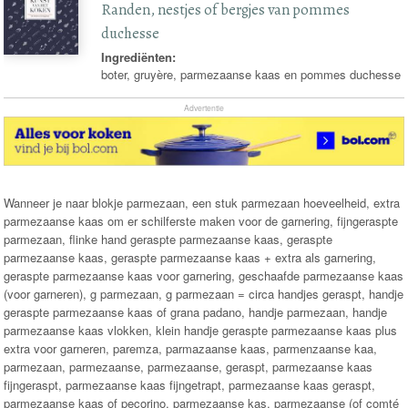
Randen, nestjes of bergjes van pommes
duchesse
Ingrediënten:
boter, gruyère, parmezaanse kaas en pommes duchesse
Advertentie
Wanneer je naar blokje parmezaan, een stuk parmezaan hoeveelheid, extra
parmezaanse kaas om er schilferste maken voor de garnering, fijngeraspte
parmezaan, flinke hand geraspte parmezaanse kaas, geraspte
parmezaanse kaas, geraspte parmezaanse kaas + extra als garnering,
geraspte parmezaanse kaas voor garnering, geschaafde parmezaanse kaas
(voor garneren), g parmezaan, g parmezaan = circa handjes geraspt, handje
geraspte parmezaanse kaas of grana padano, handje parmezaan, handje
parmezaanse kaas vlokken, klein handje geraspte parmezaanse kaas plus
extra voor garneren, paremza, parmazaanse kaas, parmenzaanse kaa,
parmezaan, parmezaanse, parmezaanse, geraspt, parmezaanse kaas
fijngeraspt, parmezaanse kaas fijngetrapt, parmezaanse kaas geraspt,
parmezaanse kaas of pecorino, parmezaanse kas, parmezaanse (of comté