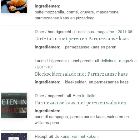
Ingrediënten:
buffelmozzarella, comté, gruyère, mascarpone,
parmezaanse kaas en pizzadeeg
Diner / hoofdgerecht uit
delicious. magazine - 2011-08
:
Tarte tatin met peren en Parmezaanse kaas
Ingrediënten:
parmezaanse kaas en peren
Lunch / bijgerecht / lunchgerecht uit
delicious. magazine
- 2011-10
:
Bleekselderijsalade met Parmezaanse kaas
Ingrediënten:
bleekselderij en parmezaanse kaas
Diner / nagerecht uit
Eten in Italie
:
Parmezaanse kaas met peren en walnoten
Ingrediënten:
pane di campagna, parmezaanse kaas, walnoten en
williams-peren
Recept uit
De kunst van het koken
: