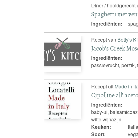
Diner / hoofdgerecht 
Spaghetti met ven
Ingrediënten:
spag
Recept van
Betty's K
Jacob’s Creek Mosc
Ingrediënten:
passievrucht, perzik, t
Recept uit
Made in It
Cipolline all' ace
Ingrediënten:
baby-ui, balsamicoazij
witte wijnazijn
Keuken:
Ital
Soort:
vega