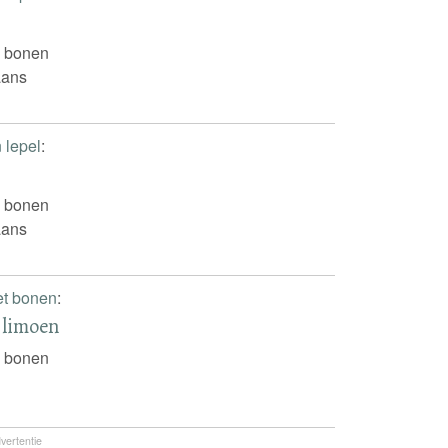
e bonen
iaans
n lepel
:
e bonen
iaans
t bonen
:
 limoen
e bonen
vertentie