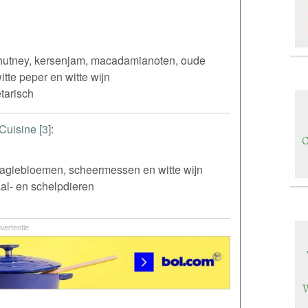
utney, kersenjam, macadamianoten, oude
tte peper en witte wijn
tarisch
Cuisine [3]
:
C
agiebloemen, scheermessen en witte wijn
al- en schelpdieren
vertentie
W