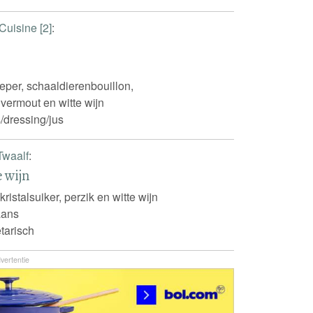
Cuisine [2]
:
peper, schaaldierenbouillon,
vermout en witte wijn
/dressing/jus
Twaalf
:
e wijn
 kristalsuiker, perzik en witte wijn
iaans
tarisch
vertentie