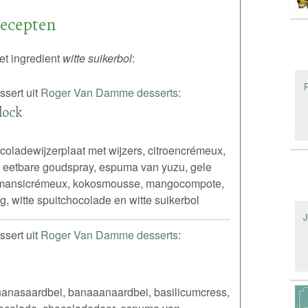
recepten
recepten
et ingredient
witte suikerbol
:
ssert uit
Roger Van Damme desserts
:
lock
ladewijzerplaat met wijzers, citroencrémeux,
 eetbare goudspray, espuma van yuzu, gele
amansicrémeux, kokosmousse, mangocompote,
ng, witte spuitchocolade en witte suikerbol
J
ssert uit
Roger Van Damme desserts
:
anasaardbei, banaaanaardbei, basilicumcress,