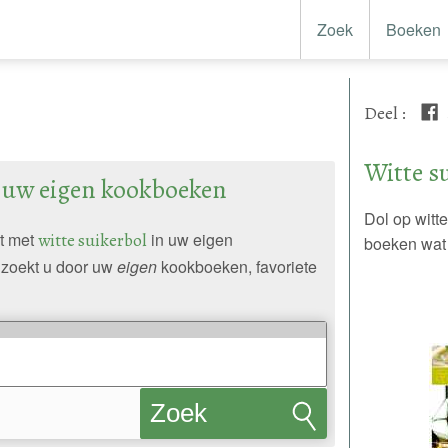
Zoek
Boeken
Deel
:
Witte s
n uw eigen kookboeken
Dol op witt
pt met
witte suikerbol
in uw eigen
boeken wat 
zoekt u door uw
eigen
kookboeken, favoriete
Zoek