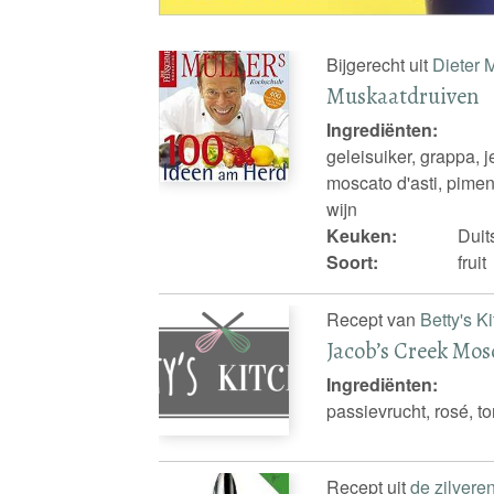
Bijgerecht uit
Dieter 
Muskaatdruiven
Ingrediënten:
geleisuiker, grappa, 
moscato d'asti, piment
wijn
Keuken:
Duit
Soort:
fruit
Recept van
Betty's K
Jacob’s Creek Mosc
Ingrediënten:
passievrucht, rosé, ton
Recept uit
de zilvere