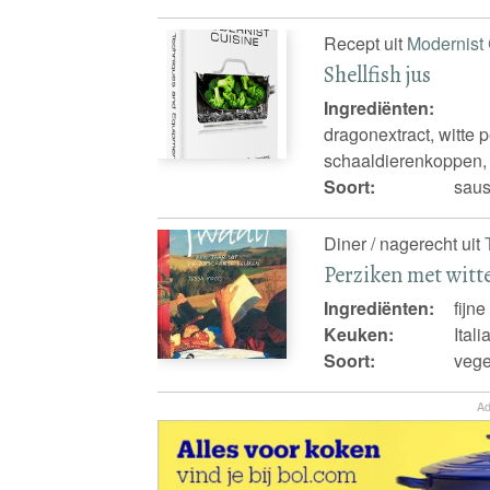
Recept uit
Modernist 
Shellfish jus
Ingrediënten:
dragonextract, witte 
schaaldierenkoppen, 
Soort:
saus
Diner / nagerecht uit
Perziken met witt
Ingrediënten:
fijne
Keuken:
Ital
Soort:
vege
Ad