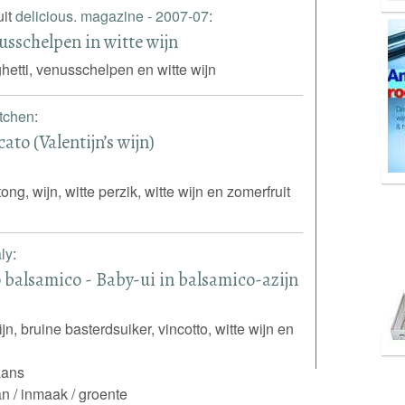
uit
delicious. magazine - 2007-07
:
usschelpen in witte wijn
hetti, venusschelpen en witte wijn
itchen
:
ato (Valentijn’s wijn)
ong, wijn, witte perzik, witte wijn en zomerfruit
aly
:
to balsamico - Baby-ui in balsamico-azijn
n, bruine basterdsuiker, vincotto, witte wijn en
iaans
n / inmaak / groente