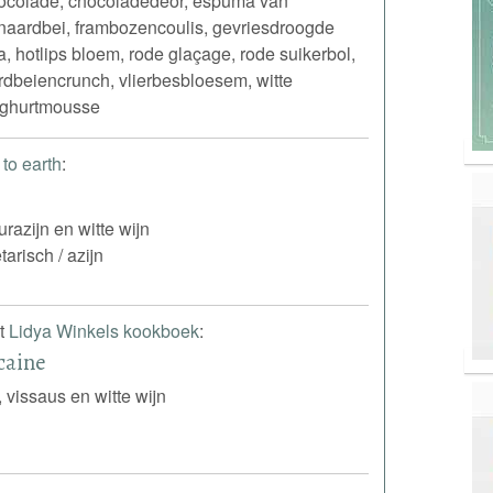
hocolade, chocoladedeor, espuma van
naardbei, frambozencoulis, gevriesdroogde
 hotlips bloem, rode glaçage, rode suikerbol,
rdbeiencrunch, vlierbesbloesem, witte
oghurtmousse
to earth
:
urazijn en witte wijn
tarisch / azijn
it
Lidya Winkels kookboek
:
caine
 vissaus en witte wijn