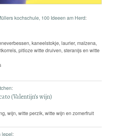
Müllers kochschule, 100 Ideeen am Herd
:
jeneverbessen, kaneelstokje, laurier, maïzena,
korrels, pitloze witte druiven, steranijs en witte
s
itchen
:
ato (Valentijn’s wijn)
g, wijn, witte perzik, witte wijn en zomerfruit
n lepel
: