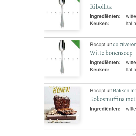
Ribollita
Ingrediënten:
witt
Keuken:
Ital
Recept uit
de zilvere
Witte bonensoep
Ingrediënten:
witt
Keuken:
Ital
Recept uit
Bakken me
Kokosmuffins met
Ingrediënten:
witt
Ad