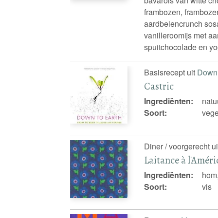
bavarois van witte c
frambozen, framboze
aardbeiencrunch sosa,
vanilleroomijs met aa
spuitchocolade en y
Basisrecept uit
Down 
Castric
Ingrediënten:
natu
Soort:
vege
Diner / voorgerecht u
Laitance à l'Améri
Ingrediënten:
hom,
Soort:
vis