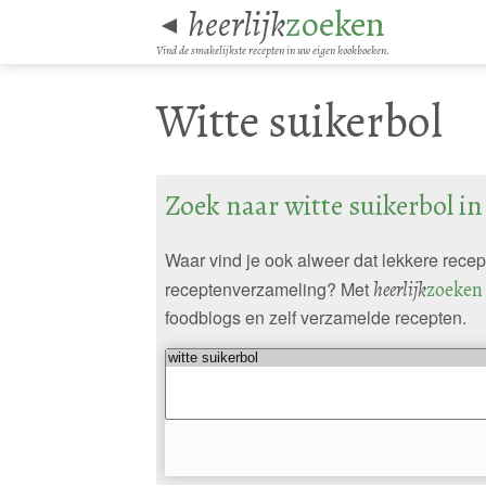
heerlijk
zoeken
◄
Vind de smakelijkste recepten in uw eigen kookboeken.
Witte suikerbol
Zoek naar witte suikerbol i
Waar vind je ook alweer dat lekkere rece
receptenverzameling? Met
heerlijk
zoeken
foodblogs en zelf verzamelde recepten.