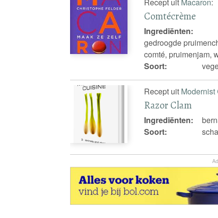
Recept uit
Macaron
:
Comtécrème
Ingrediënten:
gedroogde pruimench
comté, pruimenjam, wi
Soort:
vege
Recept uit
Modernist 
Razor Clam
Ingrediënten:
bern
Soort:
scha
Ad