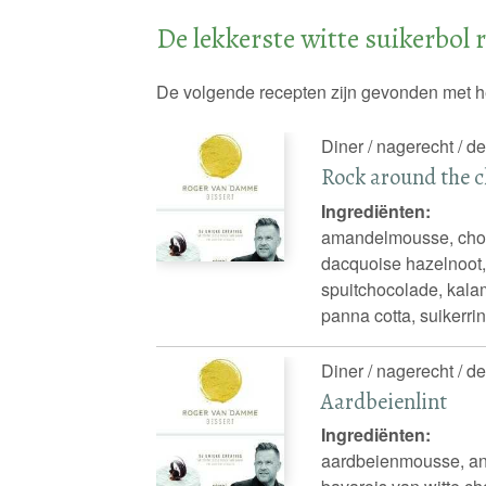
De lekkerste witte suikerbol 
De volgende recepten zijn gevonden met h
Diner / nagerecht / de
Rock around the c
Ingrediënten:
amandelmousse, choco
dacquoise hazelnoot,
spuitchocolade, kal
panna cotta, suikerri
Diner / nagerecht / de
Aardbeienlint
Ingrediënten:
aardbeienmousse, an